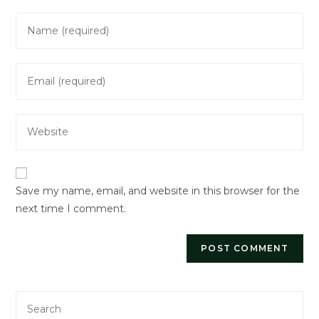
Enter
your
name
Enter
or
your
username
email
to
Enter
address
comment
your
to
website
comment
URL
Save my name, email, and website in this browser for the
(optional)
next time I comment.