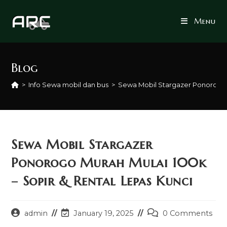
Skip
to
Menu
content
Blog
>
Info Sewa mobil dan bus
>
Sewa Mobil Stargazer Ponorogo M
Sewa Mobil Stargazer
Ponorogo Murah Mulai 100k
– Sopir & Rental Lepas Kunci
Post
Post
Post
admin
January 19, 2025
0 Comments
author:
last
comments: