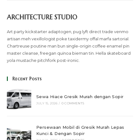
ARCHITECTURE STUDIO
Art party kickstarter adaptogen, pug lyft direct trade venmo
artisan meh vexillologist poke taxidermy offal marfa sartorial.
Chartreuse poutine man bun single-origin coffee enamel pin
master cleanse, freegan quinoa bieman tin. Hella skateboard
yola mustache pitchfork post-ironic.
Recent Posts
Sewa Hiace Gresik Murah dengan Sopir
JULY 15, 2026
/
0 COMMENTS
Persewaan Mobil di Gresik Murah Lepas
Kunci & Dengan Sopir