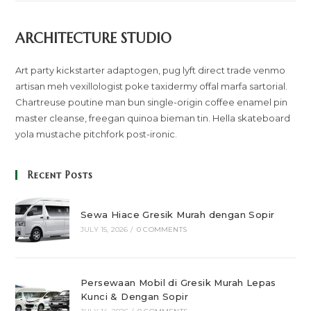
ARCHITECTURE STUDIO
Art party kickstarter adaptogen, pug lyft direct trade venmo
artisan meh vexillologist poke taxidermy offal marfa sartorial.
Chartreuse poutine man bun single-origin coffee enamel pin
master cleanse, freegan quinoa bieman tin. Hella skateboard
yola mustache pitchfork post-ironic.
Recent Posts
Sewa Hiace Gresik Murah dengan Sopir
JULY 15, 2026
/
0 COMMENTS
Persewaan Mobil di Gresik Murah Lepas
Kunci & Dengan Sopir