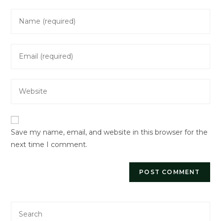
Enter
your
name
Enter
or
your
username
email
to
Enter
address
comment
your
to
website
comment
URL
Save my name, email, and website in this browser for the
(optional)
next time I comment.