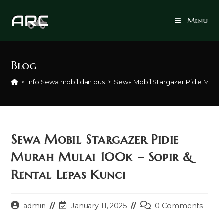
Skip
to
Menu
content
Blog
>
Info Sewa mobil dan bus
>
Sewa Mobil Stargazer Pidie Murah
Sewa Mobil Stargazer Pidie
Murah Mulai 100k – Sopir &
Rental Lepas Kunci
Post
Post
Post
admin
January 11, 2025
0 Comments
author:
last
comments: