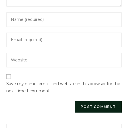
Enter
your
name
Enter
or
your
username
email
to
Enter
address
comment
your
to
website
comment
URL
Save my name, email, and website in this browser for the
(optional)
next time I comment.