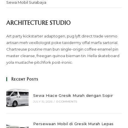
Sewa Mobil Surabaya
ARCHITECTURE STUDIO
Art party kickstarter adaptogen, pug lyft direct trade venmo
artisan meh vexillologist poke taxidermy offal marfa sartorial.
Chartreuse poutine man bun single-origin coffee enamel pin
master cleanse, freegan quinoa bieman tin. Hella skateboard
yola mustache pitchfork post-ironic.
Recent Posts
Sewa Hiace Gresik Murah dengan Sopir
JULY 15, 2026
/
0 COMMENTS
Persewaan Mobil di Gresik Murah Lepas