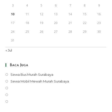
3
4
5
6
7
8
9
10
11
12
13
14
15
16
17
18
19
20
21
22
23
24
25
26
27
28
29
30
31
« Jul
Baca Juga
Opens
Sewa Bus Murah Surabaya
in
Opens
Sewa Mobil Mewah Murah Surabaya
a
in
Opens
new
a
in
Opens
tab
new
a
in
Opens
tab
new
a
in