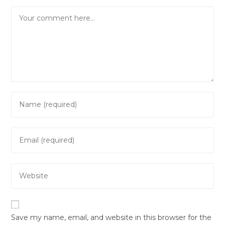
Comment
Enter
your
name
Enter
or
your
username
email
to
Enter
address
comment
your
to
website
comment
URL
Save my name, email, and website in this browser for the
(optional)