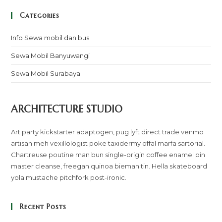
Categories
Info Sewa mobil dan bus
Sewa Mobil Banyuwangi
Sewa Mobil Surabaya
ARCHITECTURE STUDIO
Art party kickstarter adaptogen, pug lyft direct trade venmo
artisan meh vexillologist poke taxidermy offal marfa sartorial.
Chartreuse poutine man bun single-origin coffee enamel pin
master cleanse, freegan quinoa bieman tin. Hella skateboard
yola mustache pitchfork post-ironic.
Recent Posts