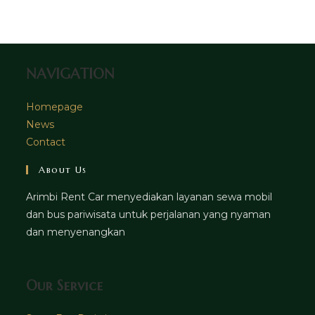
tab
new
a
tab
new
tab
NAVIGATION
Homepage
News
Contact
About Us
Arimbi Rent Car menyediakan layanan sewa mobil
dan bus pariwisata untuk perjalanan yang nyaman
dan menyenangkan
Our Service