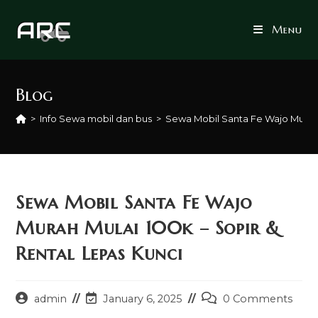
Skip
to
Menu
content
Blog
>
Info Sewa mobil dan bus
>
Sewa Mobil Santa Fe Wajo Murah 
Sewa Mobil Santa Fe Wajo
Murah Mulai 100k – Sopir &
Rental Lepas Kunci
Post
Post
Post
admin
January 6, 2025
0 Comments
author:
last
comments: