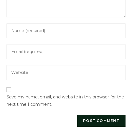
Enter
your
name
Enter
or
your
username
email
to
Enter
address
comment
your
to
website
comment
URL
Save my name, email, and website in this browser for the
(optional)
next time I comment.