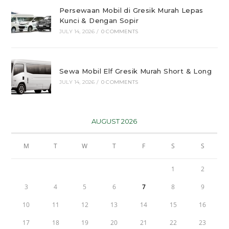
Persewaan Mobil di Gresik Murah Lepas
Kunci & Dengan Sopir
JULY 14, 2026
/
0 COMMENTS
Sewa Mobil Elf Gresik Murah Short & Long
JULY 14, 2026
/
0 COMMENTS
AUGUST 2026
M
T
W
T
F
S
S
1
2
3
4
5
6
7
8
9
10
11
12
13
14
15
16
17
18
19
20
21
22
23