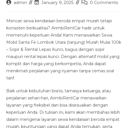
Post
Post
Post
admin
January 9, 2025
0 Comments
author:
last
comments:
modified:
Mencari sewa kendaraan beroda empat murah tetapi
konsisten berkualitas? ArimbiRentCar hadir untuk
memenuhi keperluan Anda! Kami menawarkan Sewa
Mobil Santa Fe Lombok Utara (tanjung) Murah Mulai 100k
– Sopir & Rental Lepas Kunci, bagus dengan sopir
maupun rental lepas kunci. Dengan alternatif mobil yang
komplit dan harga yang berkompetisi, Anda dapat
menikmati perjalanan yang nyaman tanpa cemas soal
tarif.
Baik untuk kebutuhan bisnis, tamasya keluarga, atau
perjalanan sehari-hari, ArimbiRentCar menawarkan
layanan yang fleksibel dan bisa disesuaikan dengan
keperluan Anda. Di tulisan ini, kami akan membahas lebih
dalam mengenai layanan sewa kendaraan beroda empat
murah, keuntungan yang dapat Anda temukan, serta