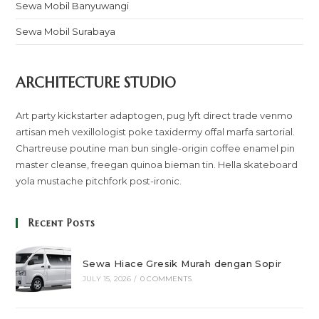
Sewa Mobil Banyuwangi
Sewa Mobil Surabaya
ARCHITECTURE STUDIO
Art party kickstarter adaptogen, pug lyft direct trade venmo
artisan meh vexillologist poke taxidermy offal marfa sartorial.
Chartreuse poutine man bun single-origin coffee enamel pin
master cleanse, freegan quinoa bieman tin. Hella skateboard
yola mustache pitchfork post-ironic.
Recent Posts
Sewa Hiace Gresik Murah dengan Sopir
JULY 15, 2026
/
0 COMMENTS