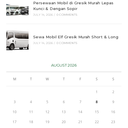
Persewaan Mobil di Gresik Murah Lepas
Kunci & Dengan Sopir
JULY 14, 2026
/
0 COMMENTS
Sewa Mobil Elf Gresik Murah Short & Long
JULY 14, 2026
/
0 COMMENTS
AUGUST 2026
M
T
W
T
F
S
S
1
2
3
4
5
6
7
8
9
10
11
12
13
14
15
16
17
18
19
20
21
22
23