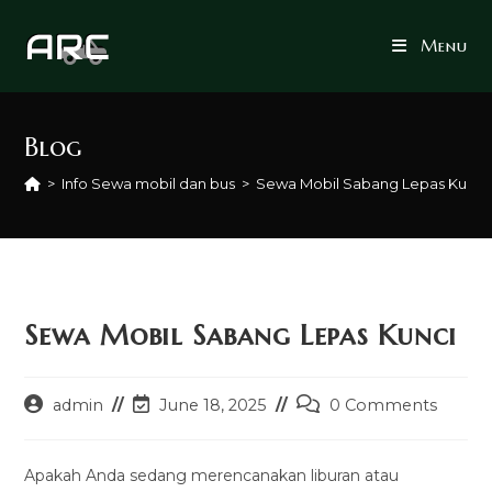
Skip
to
Menu
content
Blog
>
Info Sewa mobil dan bus
>
Sewa Mobil Sabang Lepas Kunci
Sewa Mobil Sabang Lepas Kunci
Post
Post
Post
admin
June 18, 2025
0 Comments
author:
last
comments:
modified:
Apakah Anda sedang merencanakan liburan atau