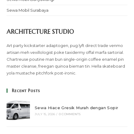
Sewa Mobil Surabaya
ARCHITECTURE STUDIO
Art party kickstarter adaptogen, pug lyft direct trade venmo
artisan meh vexillologist poke taxidermy offal marfa sartorial.
Chartreuse poutine man bun single-origin coffee enamel pin
master cleanse, freegan quinoa bieman tin. Hella skateboard
yola mustache pitchfork post-ironic.
Recent Posts
Sewa Hiace Gresik Murah dengan Sopir
JULY 15, 2026
/
0 COMMENTS