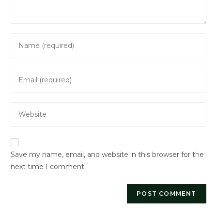
Enter
your
name
Enter
or
your
username
email
to
Enter
address
comment
your
to
website
comment
URL
Save my name, email, and website in this browser for the
(optional)
next time I comment.