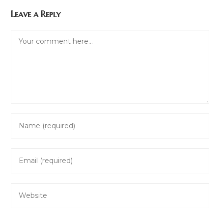
Leave a Reply
Comment
Enter
your
name
Enter
or
your
username
email
to
Enter
address
comment
your
to
website
comment