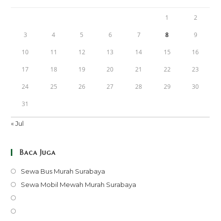
1
2
3
4
5
6
7
8
9
10
11
12
13
14
15
16
17
18
19
20
21
22
23
24
25
26
27
28
29
30
31
« Jul
Baca Juga
Opens
Sewa Bus Murah Surabaya
in
Opens
Sewa Mobil Mewah Murah Surabaya
a
in
Opens
new
a
in
Opens
tab