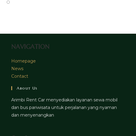
new
a
in
Opens
tab
new
a
in
tab
new
a
tab
new
tab
NAVIGATION
Homepage
News
Contact
About Us
Arimbi Rent Car menyediakan layanan sewa mobil
dan bus pariwisata untuk perjalanan yang nyaman
dan menyenangkan