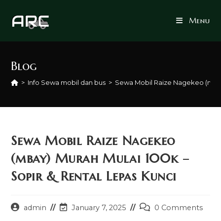
Skip
to
Menu
content
Blog
>
Info Sewa mobil dan bus
>
Sewa Mobil Raize Nagekeo (mbay)
Sewa Mobil Raize Nagekeo
(mbay) Murah Mulai 100k –
Sopir & Rental Lepas Kunci
Post
Post
Post
admin
January 7, 2025
0 Comments
author:
last
comments: