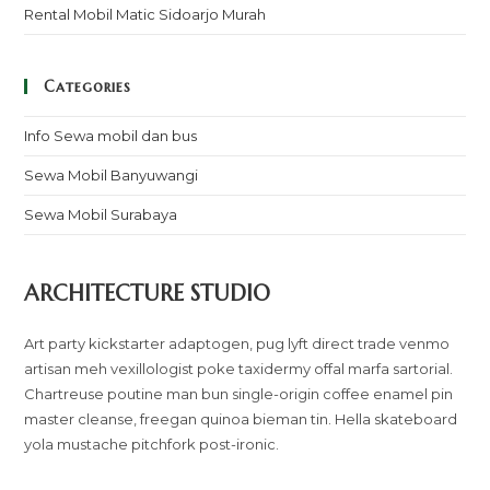
Rental Mobil Matic Sidoarjo Murah
Categories
Info Sewa mobil dan bus
Sewa Mobil Banyuwangi
Sewa Mobil Surabaya
ARCHITECTURE STUDIO
Art party kickstarter adaptogen, pug lyft direct trade venmo
artisan meh vexillologist poke taxidermy offal marfa sartorial.
Chartreuse poutine man bun single-origin coffee enamel pin
master cleanse, freegan quinoa bieman tin. Hella skateboard
yola mustache pitchfork post-ironic.