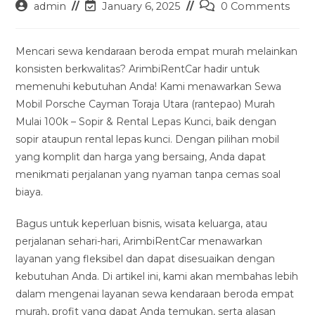
Post
Post
Post
admin
January 6, 2025
0 Comments
author:
last
comments:
modified:
Mencari sewa kendaraan beroda empat murah melainkan
konsisten berkwalitas? ArimbiRentCar hadir untuk
memenuhi kebutuhan Anda! Kami menawarkan Sewa
Mobil Porsche Cayman Toraja Utara (rantepao) Murah
Mulai 100k – Sopir & Rental Lepas Kunci, baik dengan
sopir ataupun rental lepas kunci. Dengan pilihan mobil
yang komplit dan harga yang bersaing, Anda dapat
menikmati perjalanan yang nyaman tanpa cemas soal
biaya.
Bagus untuk keperluan bisnis, wisata keluarga, atau
perjalanan sehari-hari, ArimbiRentCar menawarkan
layanan yang fleksibel dan dapat disesuaikan dengan
kebutuhan Anda. Di artikel ini, kami akan membahas lebih
dalam mengenai layanan sewa kendaraan beroda empat
murah, profit yang dapat Anda temukan, serta alasan