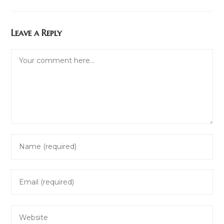
Leave a Reply
Comment
Enter
your
name
Enter
or
your
username
email
to
Enter
address
comment
your