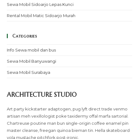
Sewa Mobil Sidoarjo Lepas Kunci
Rental Mobil Matic Sidoarjo Murah
Categories
Info Sewa mobil dan bus
Sewa Mobil Banyuwangi
Sewa Mobil Surabaya
ARCHITECTURE STUDIO
Art party kickstarter adaptogen, pug lyft direct trade venmo
artisan meh vexillologist poke taxidermy offal marfa sartorial.
Chartreuse poutine man bun single-origin coffee enamel pin
master cleanse, freegan quinoa bieman tin. Hella skateboard
yola mustache pitchfork post-ironic.