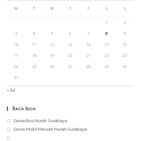
M
T
W
T
F
S
S
1
2
3
4
5
6
7
8
9
10
11
12
13
14
15
16
17
18
19
20
21
22
23
24
25
26
27
28
29
30
31
« Jul
Baca Juga
Opens
Sewa Bus Murah Surabaya
in
Opens
Sewa Mobil Mewah Murah Surabaya
a
in
Opens