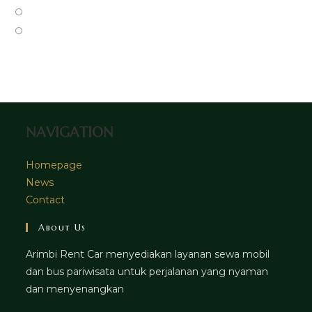
new
a
in
Opens
tab
new
a
in
Opens
tab
new
a
in
tab
new
a
tab
new
tab
NAVIGATION
Homepage
News
Contact
About Us
Arimbi Rent Car menyediakan layanan sewa mobil
dan bus pariwisata untuk perjalanan yang nyaman
dan menyenangkan