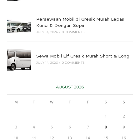
Persewaan Mobil di Gresik Murah Lepas
Kunci & Dengan Sopir
JULY 14, 2026
/
0 COMMENTS
Sewa Mobil Elf Gresik Murah Short & Long
JULY 14, 2026
/
0 COMMENTS
AUGUST 2026
M
T
W
T
F
S
S
1
2
3
4
5
6
7
8
9
10
11
12
13
14
15
16