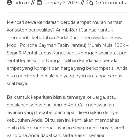
Post
Post
Post
admin
January 2, 2025
0 Comments
author:
last
comments:
modified:
Mencari sewa kendaraan beroda empat murah namun
konsisten berkwalitas? ArimbiRentCar hadir untuk
memenuhi kebutuhan Anda! Kami menawarkan Sewa
Mobil Porsche Cayman Tapin (rantau) Murah Mulai 100k –
Sopir & Rental Lepas Kunci, bagus dengan sopir ataupun
rental lepas kunci. Dengan pilihan kendaraan beroda
empat yang komplit dan harga yang berkompetisi, Anda
bisa menikmati perjalanan yang nyaman tanpa cemas
soal biaya.
Baik untuk keperluan bisnis, tamasya keluarga, atau
perjalanan sehari-hari, ArimbiRentCar menawarkan
layanan yang fleksibel dan dapat disesuaikan dengan
kebutuhan Anda. Di tulisan ini, kami akan membahas
lebih dalam mengenai layanan sewa mobil murah, profit
yang bisa Anda dapatkan, serta alasan kenapa