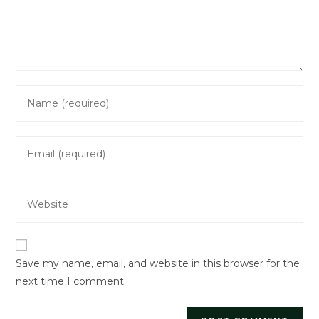
Enter
your
name
Enter
or
your
username
email
to
Enter
address
comment
your
to
website
comment
URL
Save my name, email, and website in this browser for the
(optional)
next time I comment.