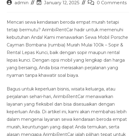
Post
Post
Post
admin
January 12, 2025
0 Comments
author:
last
comments:
modified:
Mencari sewa kendaraan beroda empat murah tetapi
tetap bermutu? ArimbiRentCar hadir untuk memenuhi
kebutuhan Anda! Kami menawarkan Sewa Mobil Porsche
Cayman Bombana (rumbia) Murah Mulai 100k – Sopir &
Rental Lepas Kunci, baik dengan sopir maupun rental
lepas kunci. Dengan opsi mobil yang lengkap dan harga
yang bersaing, Anda bisa merasakan perjalanan yang
nyaman tanpa khawatir soal biaya.
Bagus untuk keperluan bisnis, wisata keluarga, atau
perjalanan sehari-hari, ArimbiRentCar menawarkan
layanan yang fleksibel dan bisa disesuaikan dengan
keperluan Anda. Di artikel ini, kami akan membahas lebih
dalam mengenai layanan sewa kendaraan beroda empat
murah, keuntungan yang dapat Anda temukan, serta
alasan mengapa ArimbiRentCar ialah pilihan tepat untuk