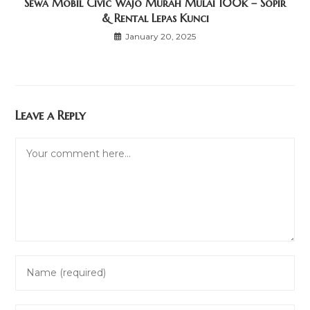
Sewa Mobil Civic Wajo Murah Mulai 100k – Sopir
& Rental Lepas Kunci
January 20, 2025
Leave a Reply
Comment
Enter
your
name