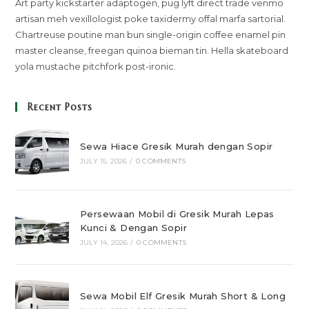
Art party kickstarter adaptogen, pug lyft direct trade venmo
artisan meh vexillologist poke taxidermy offal marfa sartorial.
Chartreuse poutine man bun single-origin coffee enamel pin
master cleanse, freegan quinoa bieman tin. Hella skateboard
yola mustache pitchfork post-ironic.
Recent Posts
Sewa Hiace Gresik Murah dengan Sopir
JULY 15, 2026
/
0 COMMENTS
Persewaan Mobil di Gresik Murah Lepas
Kunci & Dengan Sopir
JULY 14, 2026
/
0 COMMENTS
Sewa Mobil Elf Gresik Murah Short & Long