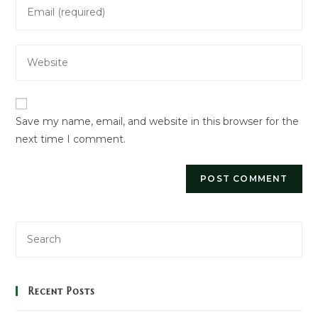
Enter
or
your
username
email
to
Enter
address
comment
your
to
website
comment
URL
Save my name, email, and website in this browser for the
(optional)
next time I comment.
Recent Posts