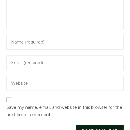
Enter
your
name
Enter
or
your
username
email
to
Enter
address
comment
your
to
website
comment
URL
Save my name, email, and website in this browser for the
(optional)
next time I comment.