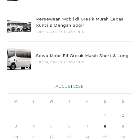
Persewaan Mobil di Gresik Murah Lepas
Kunci & Dengan Sopir
JULY 14, 2026
/
0 COMMENTS
Sewa Mobil Elf Gresik Murah Short & Long
JULY 14, 2026
/
0 COMMENTS
AUGUST 2026
M
T
W
T
F
S
S
1
2
3
4
5
6
7
8
9
10
11
12
13
14
15
16