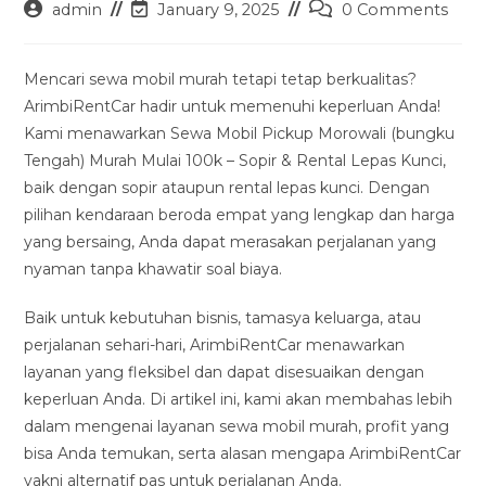
Post
Post
Post
admin
January 9, 2025
0 Comments
author:
last
comments:
modified:
Mencari sewa mobil murah tetapi tetap berkualitas?
ArimbiRentCar hadir untuk memenuhi keperluan Anda!
Kami menawarkan Sewa Mobil Pickup Morowali (bungku
Tengah) Murah Mulai 100k – Sopir & Rental Lepas Kunci,
baik dengan sopir ataupun rental lepas kunci. Dengan
pilihan kendaraan beroda empat yang lengkap dan harga
yang bersaing, Anda dapat merasakan perjalanan yang
nyaman tanpa khawatir soal biaya.
Baik untuk kebutuhan bisnis, tamasya keluarga, atau
perjalanan sehari-hari, ArimbiRentCar menawarkan
layanan yang fleksibel dan dapat disesuaikan dengan
keperluan Anda. Di artikel ini, kami akan membahas lebih
dalam mengenai layanan sewa mobil murah, profit yang
bisa Anda temukan, serta alasan mengapa ArimbiRentCar
yakni alternatif pas untuk perjalanan Anda.