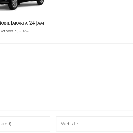
obil Jakarta 24 Jam
October 19, 2024
Enter
your