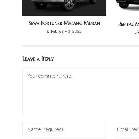
Sewa Fortuner Malang Murah
Rental M
February 3, 2025
Leave a Reply
Comment
Enter
Enter
your
your