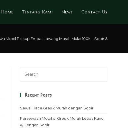
Home
Tentang Kami
News
Contact Us
wa Mobil Pickup Empat Lawang Murah Mulai 100k – Sopir & Rental Lep
Recent Posts
Sewa Hiace Gresik Murah dengan Sopir
Persewaan Mobil di Gresik Murah Lepas Kunci
& Dengan Sopir