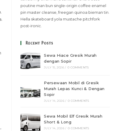
poutine man bun single-origin coffee enamel
.
pin master cleanse, freegan quinoa bieman tin.
a.
Hella skateboard yola mustache pitchfork
post-ironic.
Recent Posts
n
Sewa Hiace Gresik Murah
dengan Sopir
JULY 15, 2026
/
0 COMMENTS
Persewaan Mobil di Gresik
Murah Lepas Kunci & Dengan
Sopir
JULY 14, 2026
/
0 COMMENTS
Sewa Mobil Elf Gresik Murah
Short & Long
,
JULY 14, 2026
/
0 COMMENTS