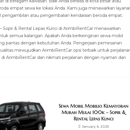
 di beragam kawasan. Baik Anda berada di kota besar atau
eroda empat sewa ke lokasi Anda. Kami juga menawarkan layana
soal pengambilan atau pengembalian kendaraan beroda empat.
 Sopir & Rental Lepas Kunci di ArimbiRentCar menawarkan
tuk semua kalangan. Apakah Anda berkeinginan sewa mobil
i yang pantas dengan kebutuhan Anda. Pengerjaan pemesanan
ualitas mewujudkan ArimbiRentCar opsi terbaik untuk perjalana
a di ArimbiRentCar dan nikmati perjalanan dengan nyaman dan
Sewa Mobil Mobilio Kemayoran
Murah Mulai 100k – Sopir &
Rental Lepas Kunci
January 6, 2025