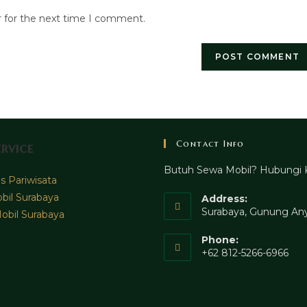
website
r for the next time I comment.
URL
(optional)
Contact Info
rvice
Butuh Sewa Mobil? Hubungi 
 Pariwisata
bil Surabaya
Address:
Surabaya, Gunung Any
obil Surabaya
Phone:
+62 812-5266-6966