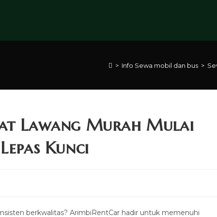
>
Info Sewa mobil dan bus
>
Se
pat Lawang Murah Mulai
Lepas Kunci
nsisten berkwalitas? ArimbiRentCar hadir untuk memenuhi