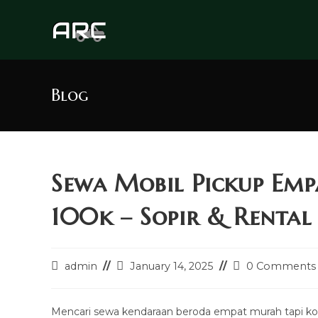
Skip
to
content
Blog
Sewa Mobil Pickup Em
100k – Sopir & Rental 
Post
Post
Post
admin
January 14, 2025
0 Comments
author:
last
comments:
modified:
Mencari sewa kendaraan beroda empat murah tapi ko