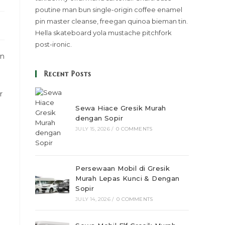
poutine man bun single-origin coffee enamel
pin master cleanse, freegan quinoa bieman tin.
Hella skateboard yola mustache pitchfork
post-ironic.
an
Recent Posts
r
Sewa Hiace Gresik Murah
dengan Sopir
JULY 15, 2026
/
0 COMMENTS
Persewaan Mobil di Gresik
Murah Lepas Kunci & Dengan
Sopir
JULY 14, 2026
/
0 COMMENTS