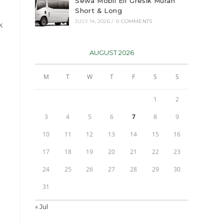
Sewa Mobil Elf Gresik Murah
Short & Long
JULY 14, 2026
/
0 COMMENTS
k
AUGUST 2026
M
T
W
T
F
S
S
1
2
3
4
5
6
7
8
9
10
11
12
13
14
15
16
17
18
19
20
21
22
23
24
25
26
27
28
29
30
31
« Jul