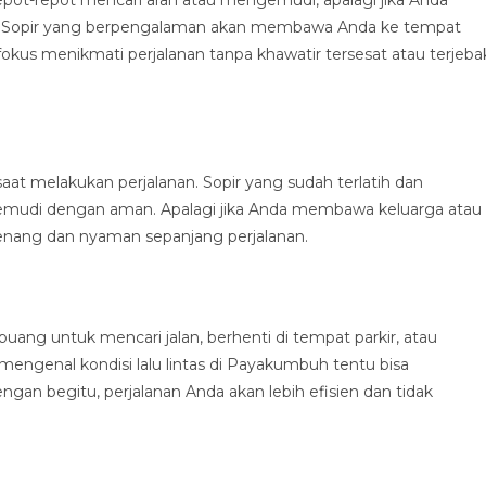
epot-repot mencari arah atau mengemudi, apalagi jika Anda
uh. Sopir yang berpengalaman akan membawa Anda ke tempat
fokus menikmati perjalanan tanpa khawatir tersesat atau terjeba
at melakukan perjalanan. Sopir yang sudah terlatih dan
mudi dengan aman. Apalagi jika Anda membawa keluarga atau
 tenang dan nyaman sepanjang perjalanan.
ang untuk mencari jalan, berhenti di tempat parkir, atau
engenal kondisi lalu lintas di Payakumbuh tentu bisa
an begitu, perjalanan Anda akan lebih efisien dan tidak