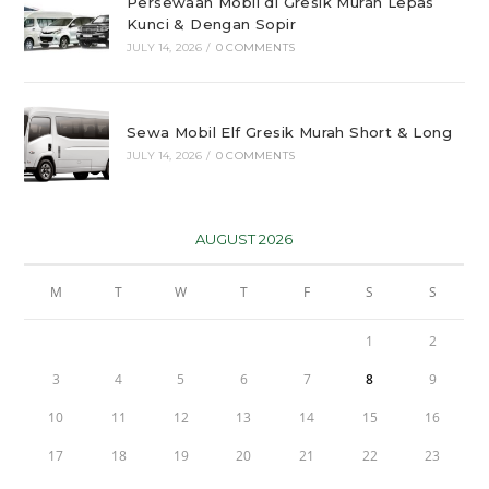
Persewaan Mobil di Gresik Murah Lepas
Kunci & Dengan Sopir
JULY 14, 2026
/
0 COMMENTS
Sewa Mobil Elf Gresik Murah Short & Long
JULY 14, 2026
/
0 COMMENTS
AUGUST 2026
M
T
W
T
F
S
S
1
2
3
4
5
6
7
8
9
10
11
12
13
14
15
16
17
18
19
20
21
22
23