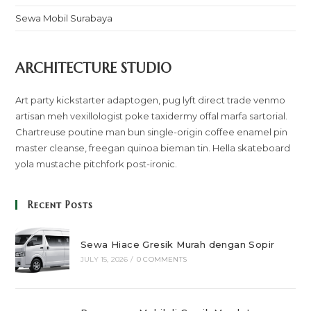
Sewa Mobil Surabaya
ARCHITECTURE STUDIO
Art party kickstarter adaptogen, pug lyft direct trade venmo
artisan meh vexillologist poke taxidermy offal marfa sartorial.
Chartreuse poutine man bun single-origin coffee enamel pin
master cleanse, freegan quinoa bieman tin. Hella skateboard
yola mustache pitchfork post-ironic.
Recent Posts
Sewa Hiace Gresik Murah dengan Sopir
JULY 15, 2026
/
0 COMMENTS