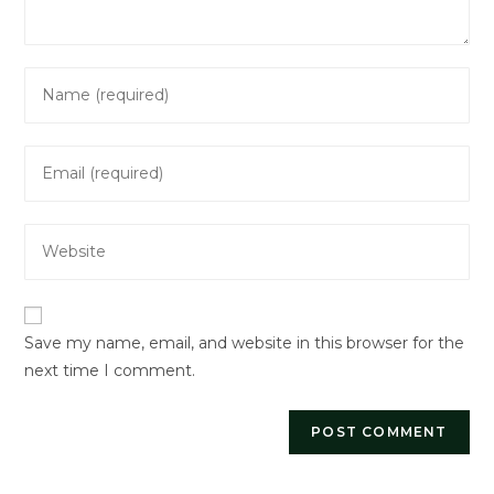
Enter
your
name
Enter
or
your
username
email
to
Enter
address
comment
your
to
website
comment
URL
Save my name, email, and website in this browser for the
(optional)
next time I comment.