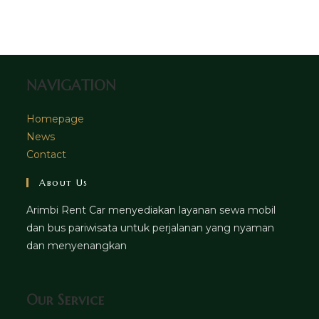
tab
new
a
tab
new
tab
NAVIGATION
Homepage
News
Contact
About Us
Arimbi Rent Car menyediakan layanan sewa mobil
dan bus pariwisata untuk perjalanan yang nyaman
dan menyenangkan
Our Service