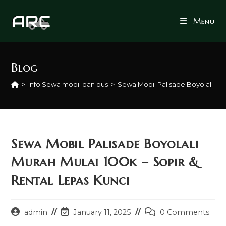
Skip
to
Menu
content
Blog
>
Info Sewa mobil dan bus
>
Sewa Mobil Palisade Boyolali Mur
Sewa Mobil Palisade Boyolali
Murah Mulai 100k – Sopir &
Rental Lepas Kunci
Post
Post
Post
admin
January 11, 2025
0 Comments
author:
last
comments: