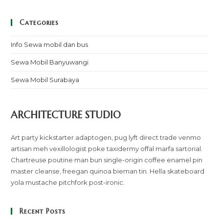
Categories
Info Sewa mobil dan bus
Sewa Mobil Banyuwangi
Sewa Mobil Surabaya
ARCHITECTURE STUDIO
Art party kickstarter adaptogen, pug lyft direct trade venmo
artisan meh vexillologist poke taxidermy offal marfa sartorial.
Chartreuse poutine man bun single-origin coffee enamel pin
master cleanse, freegan quinoa bieman tin. Hella skateboard
yola mustache pitchfork post-ironic.
Recent Posts