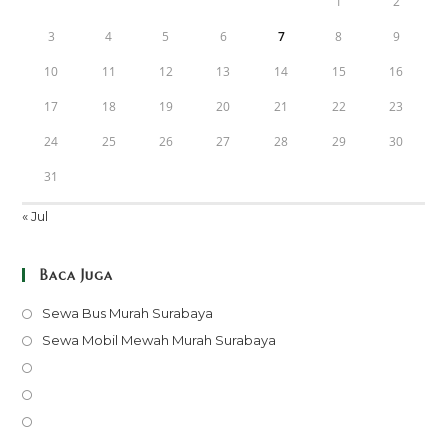
1
2
3
4
5
6
7
8
9
10
11
12
13
14
15
16
17
18
19
20
21
22
23
24
25
26
27
28
29
30
31
« Jul
Baca Juga
Opens
Sewa Bus Murah Surabaya
in
Opens
Sewa Mobil Mewah Murah Surabaya
a
in
Opens
new
a
in
Opens
tab
new
a
in
Opens
tab
new
a
in