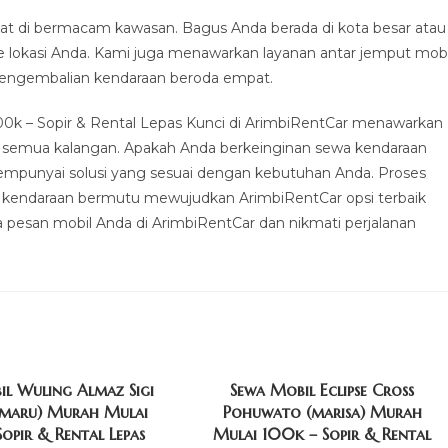
t di bermacam kawasan. Bagus Anda berada di kota besar atau
e lokasi Anda. Kami juga menawarkan layanan antar jemput mobi
 pengembalian kendaraan beroda empat.
00k – Sopir & Rental Lepas Kunci di ArimbiRentCar menawarkan
tuk semua kalangan. Apakah Anda berkeinginan sewa kendaraan
empunyai solusi yang sesuai dengan kebutuhan Anda. Proses
n kendaraan bermutu mewujudkan ArimbiRentCar opsi terbaik
ka pesan mobil Anda di ArimbiRentCar dan nikmati perjalanan
l Wuling Almaz Sigi
Sewa Mobil Eclipse Cross
romaru) Murah Mulai
Pohuwato (marisa) Murah
opir & Rental Lepas
Mulai 100k – Sopir & Rental