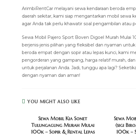
ArimbiRentCar melayani sewa kendaraan beroda empa
daerah sekitar, kami siap mengantarkan mobil sewa k
agar Anda tak perlu khawatir soal pengambilan atau
Sewa Mobil Pajero Sport Boven Digoel Murah Mulai 1
berjenis-jenis pilihan yang fleksibel dan nyaman un
beroda empat dengan sopir atau lepas kunci, kami m
pengorderan yang gampang, harga relatif murah, da
untuk perjalanan Anda. Jadi, tunggu apa lagi? Seketi
dengan nyaman dan aman!
YOU MIGHT ALSO LIKE
Sewa Mobil Kia Sonet
Sewa Mobi
Tulungagung Murah Mulai
(sigi Bi
100k – Sopir & Rental Lepas
100k – S