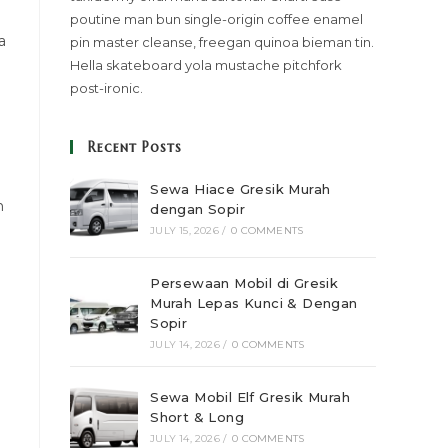
poutine man bun single-origin coffee enamel
a
pin master cleanse, freegan quinoa bieman tin.
Hella skateboard yola mustache pitchfork
post-ironic.
Recent Posts
Sewa Hiace Gresik Murah
n
dengan Sopir
JULY 15, 2026
/
0 COMMENTS
Persewaan Mobil di Gresik
Murah Lepas Kunci & Dengan
Sopir
JULY 14, 2026
/
0 COMMENTS
Sewa Mobil Elf Gresik Murah
Short & Long
JULY 14, 2026
/
0 COMMENTS