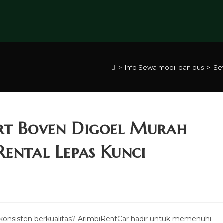
>
Info Sewa mobil dan bus
>
Se
rt Boven Digoel Murah
Rental Lepas Kunci
konsisten berkualitas? ArimbiRentCar hadir untuk memenuhi