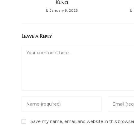
Kunci
January 9, 2025
Leave a Reply
Comment
Enter
Enter
your
your
name
email
Save my name, email, and website in this browse
or
address
username
to