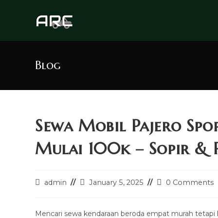
Skip
to
content
Blog
Sewa Mobil Pajero Spo
Mulai 100k – Sopir & 
Post
Post
Post
admin
January 5, 2025
0 Comments
author:
last
comments:
modified:
Mencari sewa kendaraan beroda empat murah tetapi 