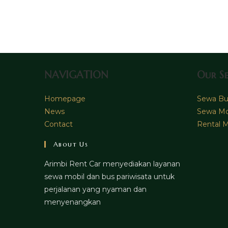
to
comment
comment
NAVIGATION
Our Se
Homepage
Sewa Bus
News
Sewa Mo
Contact
Rental M
About Us
Arimbi Rent Car menyediakan layanan
sewa mobil dan bus pariwisata untuk
perjalanan yang nyaman dan
menyenangkan