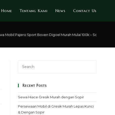
Home
Tentang Kami
News
Contact Us
wa Mobil Pajero Sport Boven Digoel Murah Mulai 100k – Sopir & Renta
Recent Posts
Sewa Hiace Gresik Murah dengan Sopir
Persewaan Mobil di Gresik Murah Lepas Kunci
& Dengan Sopir