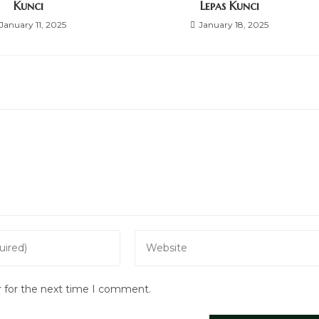
Kunci
Lepas Kunci
January 11, 2025
January 18, 2025
Enter
your
website
r for the next time I comment.
URL
(optional)