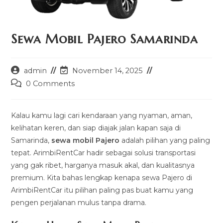
Sewa Mobil Pajero Samarinda
Post
Post
admin
November 14, 2025
author:
last
Post
0 Comments
modified:
comments:
Kalau kamu lagi cari kendaraan yang nyaman, aman,
kelihatan keren, dan siap diajak jalan kapan saja di
Samarinda,
sewa mobil Pajero
adalah pilihan yang paling
tepat. ArimbiRentCar hadir sebagai solusi transportasi
yang gak ribet, harganya masuk akal, dan kualitasnya
premium. Kita bahas lengkap kenapa sewa Pajero di
ArimbiRentCar itu pilihan paling pas buat kamu yang
pengen perjalanan mulus tanpa drama.