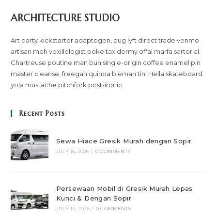
ARCHITECTURE STUDIO
Art party kickstarter adaptogen, pug lyft direct trade venmo
artisan meh vexillologist poke taxidermy offal marfa sartorial.
Chartreuse poutine man bun single-origin coffee enamel pin
master cleanse, freegan quinoa bieman tin. Hella skateboard
yola mustache pitchfork post-ironic.
Recent Posts
Sewa Hiace Gresik Murah dengan Sopir
JULY 15, 2026
/
0 COMMENTS
Persewaan Mobil di Gresik Murah Lepas
Kunci & Dengan Sopir
JULY 14, 2026
/
0 COMMENTS