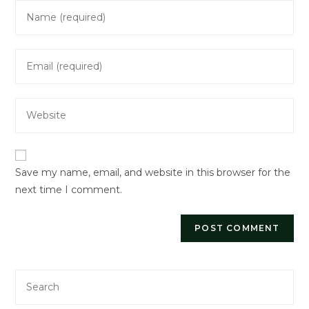
Enter
your
name
Enter
or
your
username
email
to
Enter
address
comment
your
to
website
comment
URL
Save my name, email, and website in this browser for the
(optional)
next time I comment.