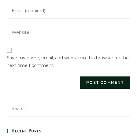
name
Enter
or
your
username
email
to
Enter
address
comment
your
to
website
comment
URL
Save my name, email, and website in this browser for the
(optional)
next time I comment.
Recent Posts