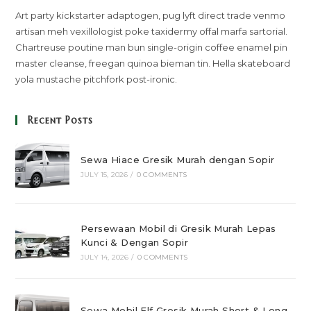
Art party kickstarter adaptogen, pug lyft direct trade venmo
artisan meh vexillologist poke taxidermy offal marfa sartorial.
Chartreuse poutine man bun single-origin coffee enamel pin
master cleanse, freegan quinoa bieman tin. Hella skateboard
yola mustache pitchfork post-ironic.
Recent Posts
Sewa Hiace Gresik Murah dengan Sopir
JULY 15, 2026
/
0 COMMENTS
Persewaan Mobil di Gresik Murah Lepas
Kunci & Dengan Sopir
JULY 14, 2026
/
0 COMMENTS
Sewa Mobil Elf Gresik Murah Short & Long