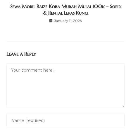
Sewa Mobil Raize Koba Murah Mulai 100k – Sopir
& Rental Lepas Kunci
January 11, 2025
Leave a Reply
Comment
Enter
your