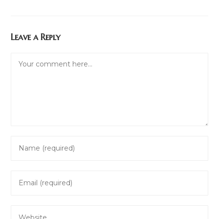
Leave a Reply
Comment
Enter
your
name
Enter
or
your
username
email
to
Enter
address
comment