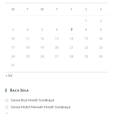
M
T
W
T
F
S
S
1
2
3
4
5
6
7
8
9
10
11
12
13
14
15
16
17
18
19
20
21
22
23
24
25
26
27
28
29
30
31
« Jul
Baca Juga
Opens
Sewa Bus Murah Surabaya
in
Opens
Sewa Mobil Mewah Murah Surabaya
a
in
Opens