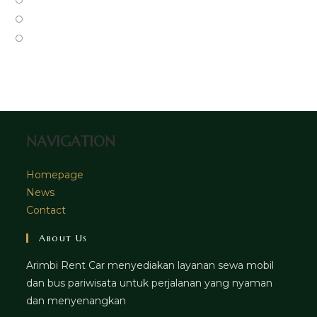
new
a
in
Opens
tab
new
a
in
Opens
tab
new
a
in
tab
new
a
tab
new
tab
NAVIGATION
Homepage
News
Contact
About Us
Arimbi Rent Car menyediakan layanan sewa mobil
dan bus pariwisata untuk perjalanan yang nyaman
dan menyenangkan