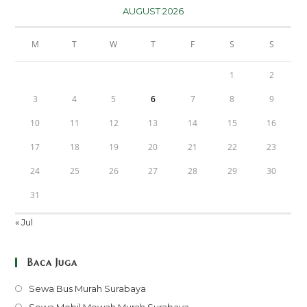
AUGUST 2026
M
T
W
T
F
S
S
1
2
3
4
5
6
7
8
9
10
11
12
13
14
15
16
17
18
19
20
21
22
23
24
25
26
27
28
29
30
31
« Jul
Baca Juga
Opens
Sewa Bus Murah Surabaya
in
Opens
Sewa Mobil Mewah Murah Surabaya