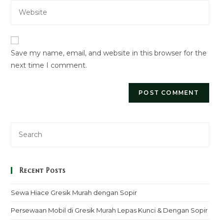
Enter
address
comment
your
to
website
comment
URL
Save my name, email, and website in this browser for the
(optional)
next time I comment.
Recent Posts
Sewa Hiace Gresik Murah dengan Sopir
Persewaan Mobil di Gresik Murah Lepas Kunci & Dengan Sopir