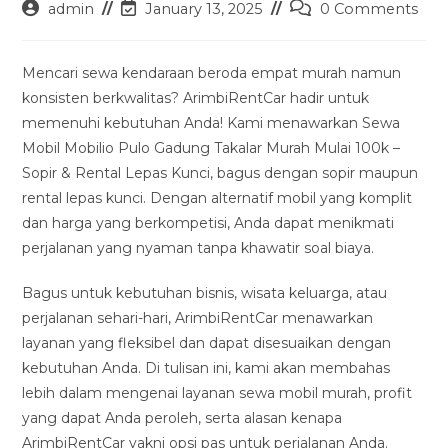
Post
Post
Post
admin
January 13, 2025
0 Comments
author:
last
comments:
modified:
Mencari sewa kendaraan beroda empat murah namun
konsisten berkwalitas? ArimbiRentCar hadir untuk
memenuhi kebutuhan Anda! Kami menawarkan Sewa
Mobil Mobilio Pulo Gadung Takalar Murah Mulai 100k –
Sopir & Rental Lepas Kunci, bagus dengan sopir maupun
rental lepas kunci. Dengan alternatif mobil yang komplit
dan harga yang berkompetisi, Anda dapat menikmati
perjalanan yang nyaman tanpa khawatir soal biaya.
Bagus untuk kebutuhan bisnis, wisata keluarga, atau
perjalanan sehari-hari, ArimbiRentCar menawarkan
layanan yang fleksibel dan dapat disesuaikan dengan
kebutuhan Anda. Di tulisan ini, kami akan membahas
lebih dalam mengenai layanan sewa mobil murah, profit
yang dapat Anda peroleh, serta alasan kenapa
ArimbiRentCar yakni opsi pas untuk perjalanan Anda.