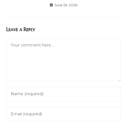
June 26, 2026
Leave a Reply
Comment
Enter
your
name
Enter
or
your
username
email
to