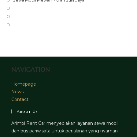
a
in
Opens
new
a
in
Opens
tab
new
a
in
Opens
tab
new
a
in
tab
new
a
tab
new
tab
NAVIGATION
Homepage
News
Contact
About Us
Arimbi Rent Car menyediakan layanan sewa mobil
dan bus pariwisata untuk perjalanan yang nyaman