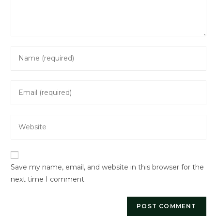
Enter
your
name
Enter
or
your
username
email
to
Enter
address
comment
your
to
website
comment
URL
Save my name, email, and website in this browser for the
(optional)
next time I comment.