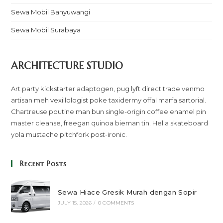
Sewa Mobil Banyuwangi
Sewa Mobil Surabaya
ARCHITECTURE STUDIO
Art party kickstarter adaptogen, pug lyft direct trade venmo
artisan meh vexillologist poke taxidermy offal marfa sartorial.
Chartreuse poutine man bun single-origin coffee enamel pin
master cleanse, freegan quinoa bieman tin. Hella skateboard
yola mustache pitchfork post-ironic.
Recent Posts
Sewa Hiace Gresik Murah dengan Sopir
JULY 15, 2026
/
0 COMMENTS