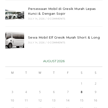
Persewaan Mobil di Gresik Murah Lepas
Kunci & Dengan Sopir
JULY 14, 2026
/
0 COMMENTS
Sewa Mobil Elf Gresik Murah Short & Long
JULY 14, 2026
/
0 COMMENTS
AUGUST 2026
M
T
W
T
F
S
S
1
2
3
4
5
6
7
8
9
10
11
12
13
14
15
16