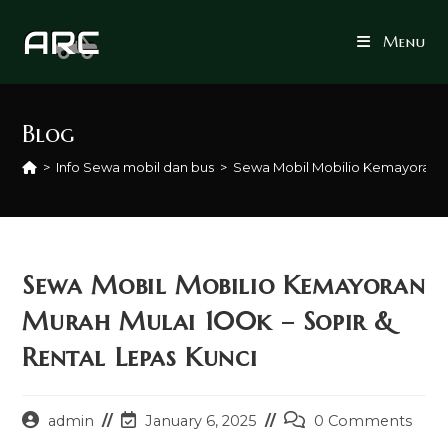
Skip
to
Menu
content
Blog
>
Info Sewa mobil dan bus
>
Sewa Mobil Mobilio Kemayoran Mu
Sewa Mobil Mobilio Kemayoran
Murah Mulai 100k – Sopir &
Rental Lepas Kunci
Post
Post
Post
admin
January 6, 2025
0 Comments
author:
last
comments: