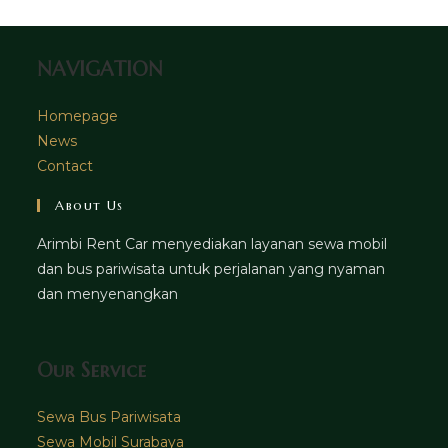
tab
NAVIGATION
Homepage
News
Contact
About Us
Arimbi Rent Car menyediakan layanan sewa mobil
dan bus pariwisata untuk perjalanan yang nyaman
dan menyenangkan
Our Service
Sewa Bus Pariwisata
Sewa Mobil Surabaya