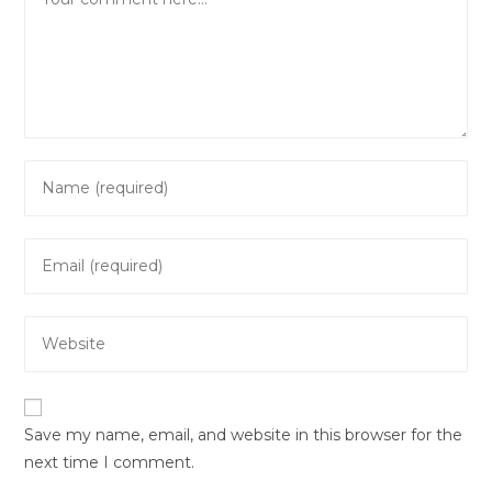
Enter
your
name
Enter
or
your
username
email
to
Enter
address
comment
your
to
website
comment
URL
Save my name, email, and website in this browser for the
(optional)
next time I comment.