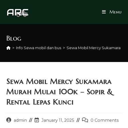
Skip
to
Menu
content
Blog
>
Info Sewa mobil dan bus
>
Sewa Mobil Mercy Sukamara Murah
Sewa Mobil Mercy Sukamara
Murah Mulai 100k – Sopir &
Rental Lepas Kunci
Post
Post
Post
admin
January 11, 2025
0 Comments
author:
last
comments: