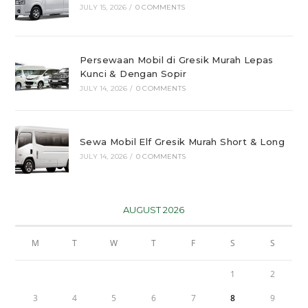
JULY 15, 2026
/
0 COMMENTS
Persewaan Mobil di Gresik Murah Lepas
Kunci & Dengan Sopir
JULY 14, 2026
/
0 COMMENTS
Sewa Mobil Elf Gresik Murah Short & Long
JULY 14, 2026
/
0 COMMENTS
AUGUST 2026
M
T
W
T
F
S
S
1
2
3
4
5
6
7
8
9