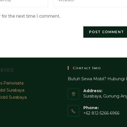
your
website
r for the next time I comment.
URL
(optional)
Contact Info
rvice
Butuh Sewa Mobil? Hubungi 
 Pariwisata
bil Surabaya
Address:
Surabaya, Gunung Any
obil Surabaya
Phone:
+62 812-5266-6966