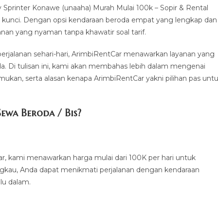
printer Konawe (unaaha) Murah Mulai 100k – Sopir & Rental
as kunci. Dengan opsi kendaraan beroda empat yang lengkap dan
nan yang nyaman tanpa khawatir soal tarif.
 perjalanan sehari-hari, ArimbiRentCar menawarkan layanan yang
da. Di tulisan ini, kami akan membahas lebih dalam mengenai
mukan, serta alasan kenapa ArimbiRentCar yakni pilihan pas unt
ewa Beroda / Bis?
ar, kami menawarkan harga mulai dari 100K per hari untuk
gkau, Anda dapat menikmati perjalanan dengan kendaraan
lu dalam.