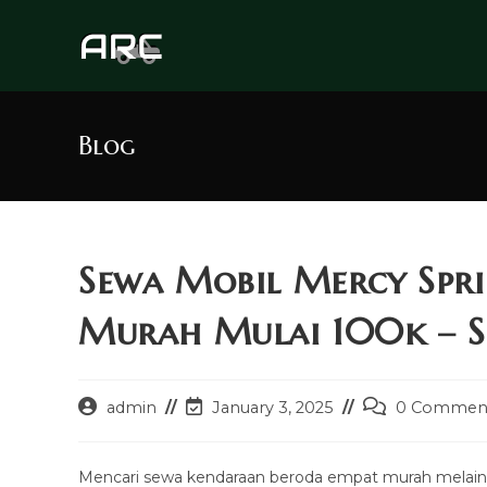
Skip
to
content
Blog
Sewa Mobil Mercy Spr
Murah Mulai 100k – So
Post
Post
Post
admin
January 3, 2025
0 Commen
author:
last
comments:
modified:
Mencari sewa kendaraan beroda empat murah melaink