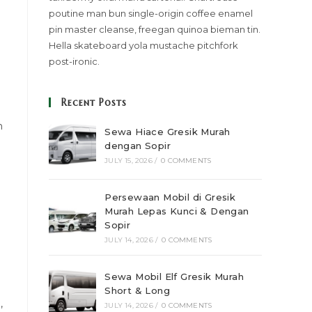
poutine man bun single-origin coffee enamel
pin master cleanse, freegan quinoa bieman tin.
Hella skateboard yola mustache pitchfork
post-ironic.
Recent Posts
n
Sewa Hiace Gresik Murah
dengan Sopir
JULY 15, 2026
/
0 COMMENTS
Persewaan Mobil di Gresik
Murah Lepas Kunci & Dengan
Sopir
JULY 14, 2026
/
0 COMMENTS
Sewa Mobil Elf Gresik Murah
Short & Long
,
JULY 14, 2026
/
0 COMMENTS