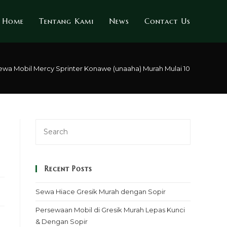
Home
Tentang Kami
News
Contact Us
ewa Mobil Mercy Sprinter Konawe (unaaha) Murah Mulai 100k – Sopir 
Recent Posts
Sewa Hiace Gresik Murah dengan Sopir
Persewaan Mobil di Gresik Murah Lepas Kunci
& Dengan Sopir