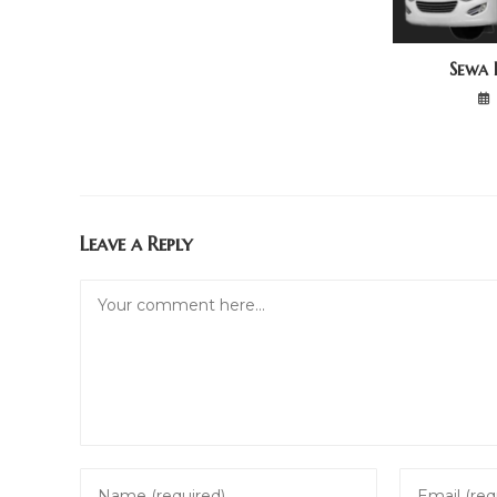
Sewa
Leave a Reply
Comment
Enter
Enter