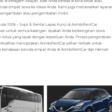
 di beragam wilayah. Baik Anda berada di kota besar atau
eroda empat sewa ke lokasi Anda. Kami juga menawarkan layana
l pengambilan atau pengembalian mobil.
ai 100k – Sopir & Rental Lepas Kunci di ArimbiRentCar
man untuk semua kalangan. Apakah Anda berkeinginan sewa
i solusi yang layak dengan keperluan Anda. Proses pengorderan
rkualitas menciptakan ArimbiRentCar pilihan terbaik untuk
san kendaraan beroda empat Anda di ArimbiRentCar dan nikmati