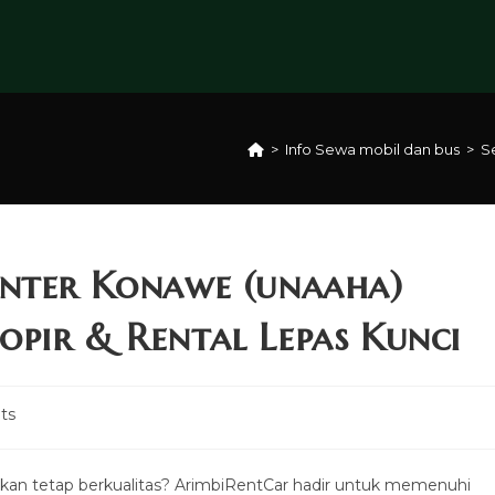
>
Info Sewa mobil dan bus
>
S
inter Konawe (unaaha)
pir & Rental Lepas Kunci
ts
an tetap berkualitas? ArimbiRentCar hadir untuk memenuhi