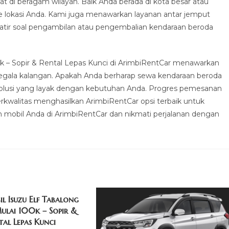
 di beragam wilayah. Baik Anda berada di kota besar atau
e lokasi Anda. Kami juga menawarkan layanan antar jemput
atir soal pengambilan atau pengembalian kendaraan beroda
– Sopir & Rental Lepas Kunci di ArimbiRentCar menawarkan
egala kalangan. Apakah Anda berharap sewa kendaraan beroda
 solusi yang layak dengan kebutuhan Anda. Progres pemesanan
rkwalitas menghasilkan ArimbiRentCar opsi terbaik untuk
an mobil Anda di ArimbiRentCar dan nikmati perjalanan dengan
l Isuzu Elf Tabalong
lai 100k – Sopir &
tal Lepas Kunci