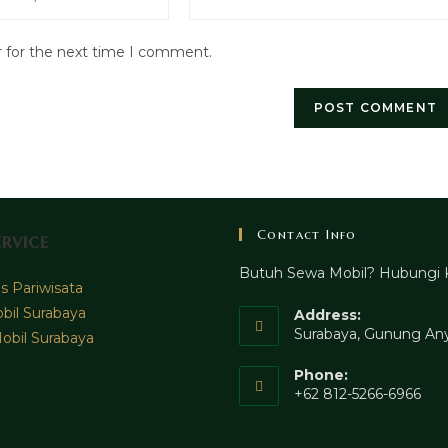
your
website
r for the next time I comment.
URL
(optional)
Contact Info
rvice
Butuh Sewa Mobil? Hubungi 
 Pariwisata
bil Surabaya
Address:
Surabaya, Gunung Any
obil Surabaya
Phone:
+62 812-5266-6966