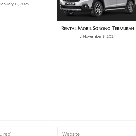
January 13, 2025
Rental Mobil Sorong Termurah
November 9, 2024
Enter