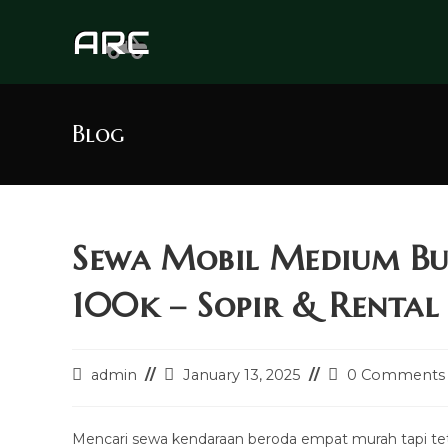
Skip
to
content
Blog
Sewa Mobil Medium B
100k – Sopir & Rental 
Post
Post
Post
admin
January 13, 2025
0 Comments
author:
last
comments:
modified:
Mencari sewa kendaraan beroda empat murah tapi t