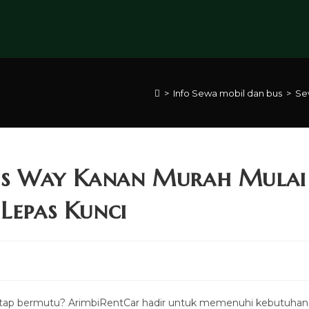
>
Info Sewa mobil dan bus
>
Se
us Way Kanan Murah Mulai
Lepas Kunci
etap bermutu? ArimbiRentCar hadir untuk memenuhi kebutuhan