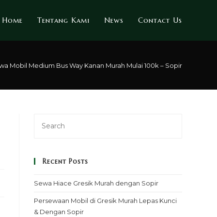
Home
Tentang Kami
News
Contact Us
wa Mobil Medium Bus Way Kanan Murah Mulai 100k – Sopir & Rental L
Recent Posts
Sewa Hiace Gresik Murah dengan Sopir
Persewaan Mobil di Gresik Murah Lepas Kunci
& Dengan Sopir