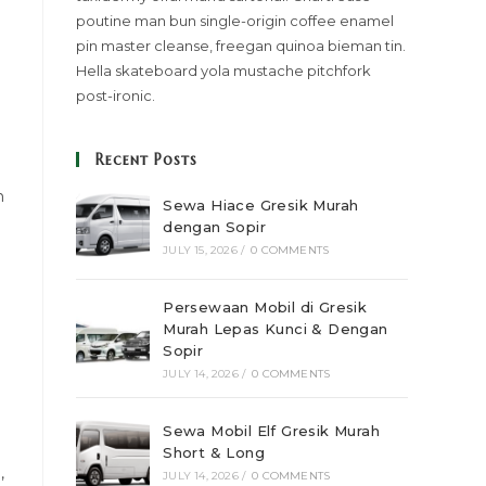
poutine man bun single-origin coffee enamel
pin master cleanse, freegan quinoa bieman tin.
Hella skateboard yola mustache pitchfork
post-ironic.
Recent Posts
n
Sewa Hiace Gresik Murah
dengan Sopir
JULY 15, 2026
/
0 COMMENTS
Persewaan Mobil di Gresik
Murah Lepas Kunci & Dengan
Sopir
JULY 14, 2026
/
0 COMMENTS
Sewa Mobil Elf Gresik Murah
Short & Long
,
JULY 14, 2026
/
0 COMMENTS