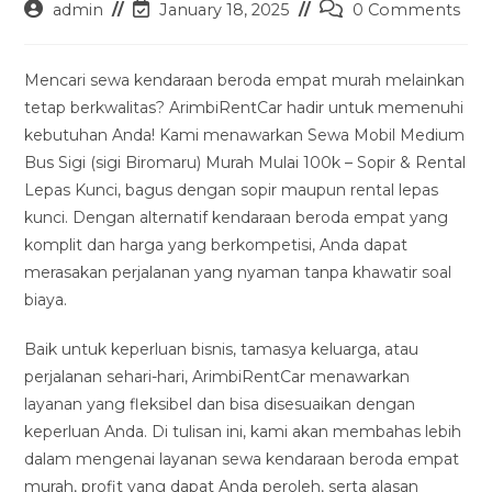
Post
Post
Post
admin
January 18, 2025
0 Comments
author:
last
comments:
modified:
Mencari sewa kendaraan beroda empat murah melainkan
tetap berkwalitas? ArimbiRentCar hadir untuk memenuhi
kebutuhan Anda! Kami menawarkan Sewa Mobil Medium
Bus Sigi (sigi Biromaru) Murah Mulai 100k – Sopir & Rental
Lepas Kunci, bagus dengan sopir maupun rental lepas
kunci. Dengan alternatif kendaraan beroda empat yang
komplit dan harga yang berkompetisi, Anda dapat
merasakan perjalanan yang nyaman tanpa khawatir soal
biaya.
Baik untuk keperluan bisnis, tamasya keluarga, atau
perjalanan sehari-hari, ArimbiRentCar menawarkan
layanan yang fleksibel dan bisa disesuaikan dengan
keperluan Anda. Di tulisan ini, kami akan membahas lebih
dalam mengenai layanan sewa kendaraan beroda empat
murah, profit yang dapat Anda peroleh, serta alasan