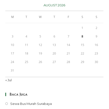
AUGUST 2026
M
T
W
T
F
S
S
1
2
3
4
5
6
7
8
9
10
11
12
13
14
15
16
17
18
19
20
21
22
23
24
25
26
27
28
29
30
31
« Jul
Baca Juga
Opens
Sewa Bus Murah Surabaya