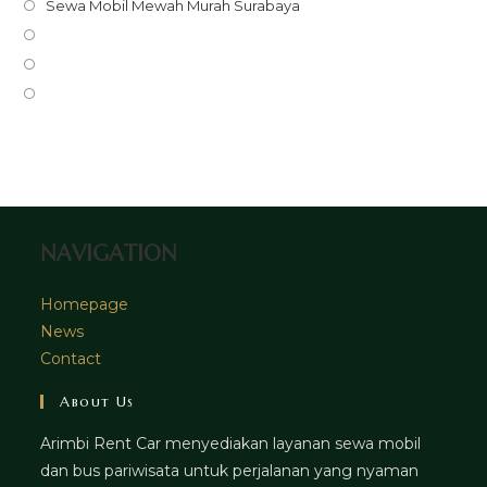
in
Opens
Sewa Mobil Mewah Murah Surabaya
a
in
Opens
new
a
in
Opens
tab
new
a
in
Opens
tab
new
a
in
tab
new
a
tab
new
tab
NAVIGATION
Homepage
News
Contact
About Us
Arimbi Rent Car menyediakan layanan sewa mobil
dan bus pariwisata untuk perjalanan yang nyaman