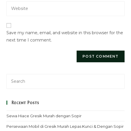
Enter
address
comment
your
to
website
comment
URL
Save my name, email, and website in this browser for the
(optional)
next time I comment.
Recent Posts
Sewa Hiace Gresik Murah dengan Sopir
Persewaan Mobil di Gresik Murah Lepas Kunci & Dengan Sopir