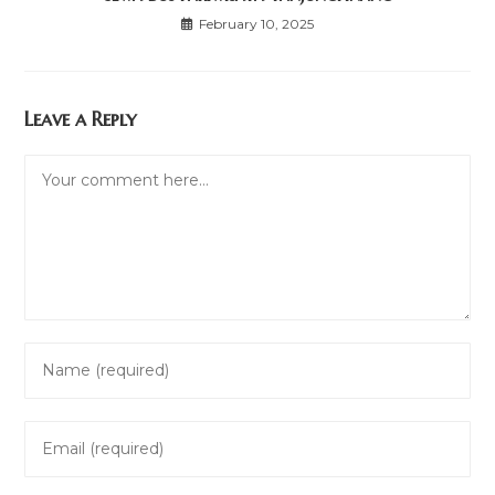
February 10, 2025
Leave a Reply
Comment
Enter
your
name
Enter
or
your
username
email
to