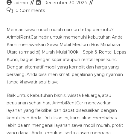
Post
Post
admin
December 30, 2024
author:
last
Post
0 Comments
modified:
comments:
Mencari sewa mobil murah namun tetap bermutu?
ArimbiRentCar hadir untuk memenuhi kebutuhan Anda!
Kami menawarkan Sewa Mobil Medium Bus Minahasa
Utara (airmadidi) Murah Mulai 100k – Sopir & Rental Lepas
Kunci, bagus dengan sopir ataupun rental lepas kunci.
Dengan alternatif mobil yang komplit dan harga yang
bersaing, Anda bisa menikmati perjalanan yang nyaman
tanpa khawatir soal biaya.
Baik untuk kebutuhan bisnis, wisata keluarga, atau
perjalanan sehari-hari, ArimbiRentCar menawarkan
layanan yang fleksibel dan dapat disesuaikan dengan
kebutuhan Anda. Di tulisan ini, kami akan membahas
lebih dalam mengenai layanan sewa mobil murah, profit
yang dapat Anda temukan, serta alasan mengapa