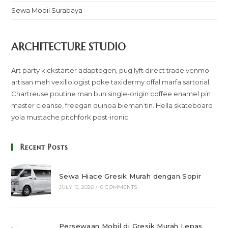
Sewa Mobil Surabaya
ARCHITECTURE STUDIO
Art party kickstarter adaptogen, pug lyft direct trade venmo
artisan meh vexillologist poke taxidermy offal marfa sartorial.
Chartreuse poutine man bun single-origin coffee enamel pin
master cleanse, freegan quinoa bieman tin. Hella skateboard
yola mustache pitchfork post-ironic.
Recent Posts
Sewa Hiace Gresik Murah dengan Sopir
JULY 15, 2026
/
0 COMMENTS
Persewaan Mobil di Gresik Murah Lepas