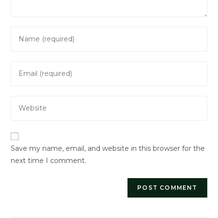
Enter
your
name
Enter
or
your
username
email
to
Enter
address
comment
your
to
website
comment
URL
Save my name, email, and website in this browser for the
(optional)
next time I comment.