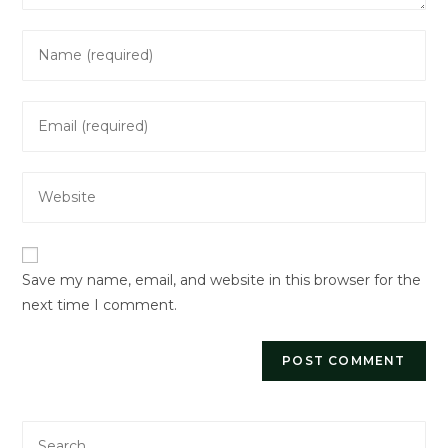
Enter
your
name
Enter
or
your
username
email
to
Enter
address
comment
your
to
website
comment
URL
Save my name, email, and website in this browser for the
(optional)
next time I comment.