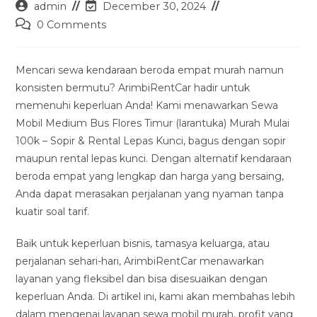
Post
Post
admin
December 30, 2024
author:
last
Post
0 Comments
modified:
comments:
Mencari sewa kendaraan beroda empat murah namun
konsisten bermutu? ArimbiRentCar hadir untuk
memenuhi keperluan Anda! Kami menawarkan Sewa
Mobil Medium Bus Flores Timur (larantuka) Murah Mulai
100k – Sopir & Rental Lepas Kunci, bagus dengan sopir
maupun rental lepas kunci. Dengan alternatif kendaraan
beroda empat yang lengkap dan harga yang bersaing,
Anda dapat merasakan perjalanan yang nyaman tanpa
kuatir soal tarif.
Baik untuk keperluan bisnis, tamasya keluarga, atau
perjalanan sehari-hari, ArimbiRentCar menawarkan
layanan yang fleksibel dan bisa disesuaikan dengan
keperluan Anda. Di artikel ini, kami akan membahas lebih
dalam mengenai layanan sewa mobil murah, profit yang