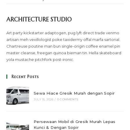
ARCHITECTURE STUDIO
Art party kickstarter adaptogen, pug lyft direct trade venmo
artisan meh vexillologist poke taxidermy offal marfa sartorial.
Chartreuse poutine man bun single-origin coffee enamel pin
master cleanse, freegan quinoa bieman tin. Hella skateboard
yola mustache pitchfork post-ironic.
Recent Posts
Sewa Hiace Gresik Murah dengan Sopir
JULY 15, 2026
/
0 COMMENTS
Persewaan Mobil di Gresik Murah Lepas
Kunci & Dengan Sopir