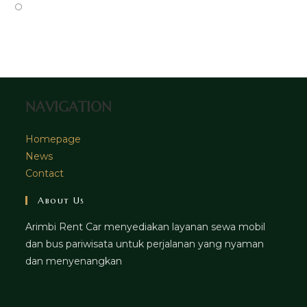
tab
new
a
in
Opens
tab
new
a
in
tab
new
a
tab
new
tab
NAVIGATION
Homepage
News
Contact
About Us
Arimbi Rent Car menyediakan layanan sewa mobil
dan bus pariwisata untuk perjalanan yang nyaman
dan menyenangkan