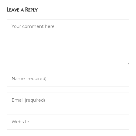
Leave a Reply
Comment
Enter
your
name
Enter
or
your
username
email
to
Enter
address
comment
your
to
website
comment