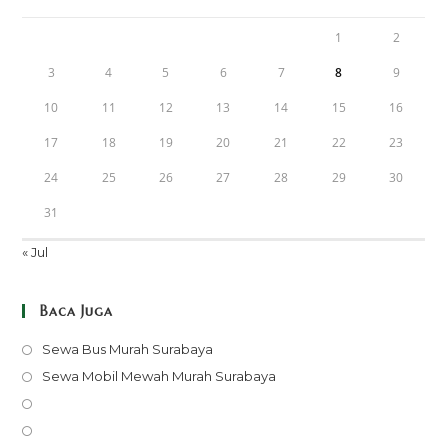
1
2
3
4
5
6
7
8
9
10
11
12
13
14
15
16
17
18
19
20
21
22
23
24
25
26
27
28
29
30
31
« Jul
Baca Juga
Opens
Sewa Bus Murah Surabaya
in
Opens
Sewa Mobil Mewah Murah Surabaya
a
in
Opens
new
a
in
Opens