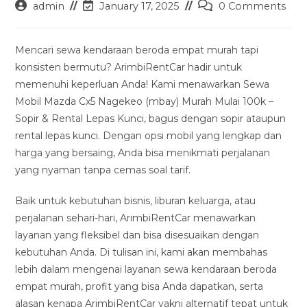
Post
Post
Post
admin
January 17, 2025
0 Comments
author:
last
comments:
modified:
Mencari sewa kendaraan beroda empat murah tapi
konsisten bermutu? ArimbiRentCar hadir untuk
memenuhi keperluan Anda! Kami menawarkan Sewa
Mobil Mazda Cx5 Nagekeo (mbay) Murah Mulai 100k –
Sopir & Rental Lepas Kunci, bagus dengan sopir ataupun
rental lepas kunci. Dengan opsi mobil yang lengkap dan
harga yang bersaing, Anda bisa menikmati perjalanan
yang nyaman tanpa cemas soal tarif.
Baik untuk kebutuhan bisnis, liburan keluarga, atau
perjalanan sehari-hari, ArimbiRentCar menawarkan
layanan yang fleksibel dan bisa disesuaikan dengan
kebutuhan Anda. Di tulisan ini, kami akan membahas
lebih dalam mengenai layanan sewa kendaraan beroda
empat murah, profit yang bisa Anda dapatkan, serta
alasan kenapa ArimbiRentCar yakni alternatif tepat untuk