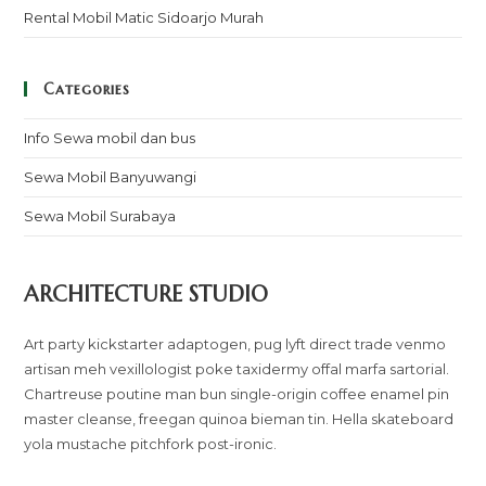
Rental Mobil Matic Sidoarjo Murah
Categories
Info Sewa mobil dan bus
Sewa Mobil Banyuwangi
Sewa Mobil Surabaya
ARCHITECTURE STUDIO
Art party kickstarter adaptogen, pug lyft direct trade venmo
artisan meh vexillologist poke taxidermy offal marfa sartorial.
Chartreuse poutine man bun single-origin coffee enamel pin
master cleanse, freegan quinoa bieman tin. Hella skateboard
yola mustache pitchfork post-ironic.