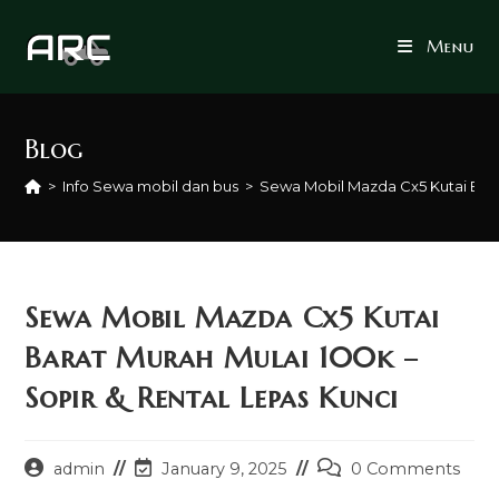
Skip
to
Menu
content
Blog
>
Info Sewa mobil dan bus
>
Sewa Mobil Mazda Cx5 Kutai Barat
Sewa Mobil Mazda Cx5 Kutai
Barat Murah Mulai 100k –
Sopir & Rental Lepas Kunci
Post
Post
Post
admin
January 9, 2025
0 Comments
author:
last
comments: