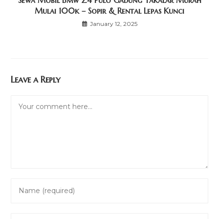
Sewa Mobil Bmw Z4 Pulo Gadung Takalar Murah
Mulai 100k – Sopir & Rental Lepas Kunci
January 12, 2025
Leave a Reply
Comment
Enter
your
name
Enter