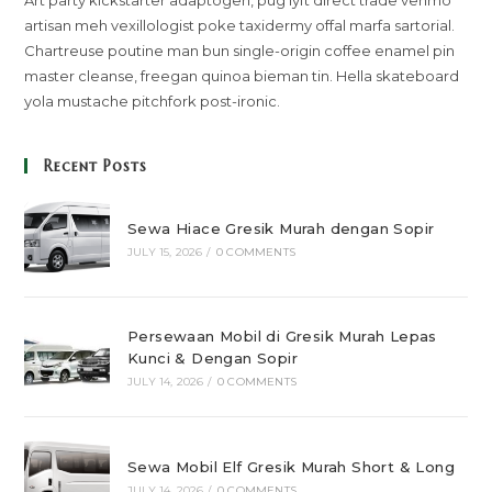
Art party kickstarter adaptogen, pug lyft direct trade venmo
artisan meh vexillologist poke taxidermy offal marfa sartorial.
Chartreuse poutine man bun single-origin coffee enamel pin
master cleanse, freegan quinoa bieman tin. Hella skateboard
yola mustache pitchfork post-ironic.
Recent Posts
Sewa Hiace Gresik Murah dengan Sopir
JULY 15, 2026
/
0 COMMENTS
Persewaan Mobil di Gresik Murah Lepas
Kunci & Dengan Sopir
JULY 14, 2026
/
0 COMMENTS
Sewa Mobil Elf Gresik Murah Short & Long
JULY 14, 2026
/
0 COMMENTS