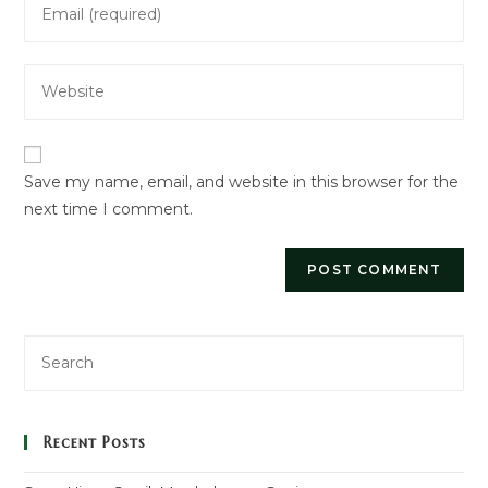
or
your
username
email
to
Enter
address
comment
your
to
website
comment
URL
Save my name, email, and website in this browser for the
(optional)
next time I comment.
Recent Posts