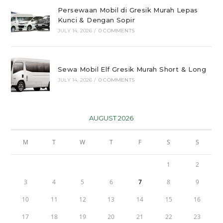
Persewaan Mobil di Gresik Murah Lepas
Kunci & Dengan Sopir
JULY 14, 2026
/
0 COMMENTS
Sewa Mobil Elf Gresik Murah Short & Long
JULY 14, 2026
/
0 COMMENTS
AUGUST 2026
M
T
W
T
F
S
S
1
2
3
4
5
6
7
8
9
10
11
12
13
14
15
16
17
18
19
20
21
22
23