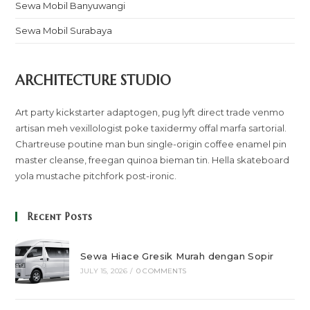
Sewa Mobil Banyuwangi
Sewa Mobil Surabaya
ARCHITECTURE STUDIO
Art party kickstarter adaptogen, pug lyft direct trade venmo
artisan meh vexillologist poke taxidermy offal marfa sartorial.
Chartreuse poutine man bun single-origin coffee enamel pin
master cleanse, freegan quinoa bieman tin. Hella skateboard
yola mustache pitchfork post-ironic.
Recent Posts
Sewa Hiace Gresik Murah dengan Sopir
JULY 15, 2026
/
0 COMMENTS