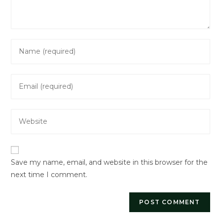
Enter
your
name
Enter
or
your
username
email
to
Enter
address
comment
your
to
website
comment
URL
Save my name, email, and website in this browser for the
(optional)
next time I comment.