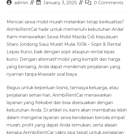
Post
Post
Post
admin
January 3, 2025
0 Comments
author:
last
comments:
modified:
Mencari sewa mobil murah melainkan tetap berkualitas?
ArimbiRentCar hadir untuk memenuhi kebutuhan Anda!
Kami menawarkan Sewa Mobil Mazda Cx5 Kepulauan
Sitaro (ondong Siau) Murah Mulai 100k – Sopir & Rental
Lepas Kunci, baik dengan sopir ataupun rental lepas
kunci. Dengan alternatif mobil yang komplit dan harga
yang bersaing, Anda dapat menikmati perjalanan yang
nyaman tanpa khawatir soal biaya.
Bagus untuk keperluan bisnis, tamasya keluarga, atau
perjalanan sehari-hari, ArimbiRentCar menawarkan
layanan yang fleksibel dan bisa disesuaikan dengan
kebutuhan Anda. Di artikel ini, kami akan membahas lebih
dalam mengenai layanan sewa kendaraan beroda empat
murah, profit yang dapat Anda temukan, serta alasan
kenapa ArimbiRentCar yakni opsi tepat untuk perjalanan