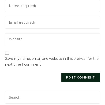
Enter
your
name
Enter
or
your
username
email
to
Enter
address
comment
your
to
website
comment
URL
Save my name, email, and website in this browser for the
(optional)
next time I comment.