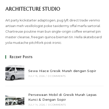
ARCHITECTURE STUDIO
Art party kickstarter adaptogen, pug lyft direct trade venmo
artisan meh vexillologist poke taxidermy offal marfa sartorial.
Chartreuse poutine man bun single-origin coffee enamel pin
master cleanse, freegan quinoa bieman tin. Hella skateboard
yola mustache pitchfork post-ironic.
Recent Posts
Sewa Hiace Gresik Murah dengan Sopir
JULY 15, 2026
/
0 COMMENTS
Persewaan Mobil di Gresik Murah Lepas
Kunci & Dengan Sopir
JULY 14, 2026
/
0 COMMENTS