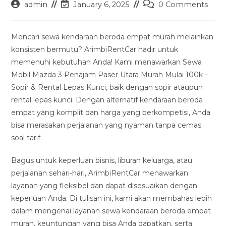
Post
Post
Post
admin
January 6, 2025
0 Comments
author:
last
comments:
modified:
Mencari sewa kendaraan beroda empat murah melainkan
konsisten bermutu? ArimbiRentCar hadir untuk
memenuhi kebutuhan Anda! Kami menawarkan Sewa
Mobil Mazda 3 Penajam Paser Utara Murah Mulai 100k –
Sopir & Rental Lepas Kunci, baik dengan sopir ataupun
rental lepas kunci. Dengan alternatif kendaraan beroda
empat yang komplit dan harga yang berkompetisi, Anda
bisa merasakan perjalanan yang nyaman tanpa cemas
soal tarif.
Bagus untuk keperluan bisnis, liburan keluarga, atau
perjalanan sehari-hari, ArimbiRentCar menawarkan
layanan yang fleksibel dan dapat disesuaikan dengan
keperluan Anda. Di tulisan ini, kami akan membahas lebih
dalam mengenai layanan sewa kendaraan beroda empat
murah, keuntungan yang bisa Anda dapatkan, serta