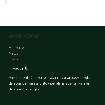
tab
new
a
in
Opens
tab
new
a
in
tab
new
a
tab
new
tab
NAVIGATION
Homepage
News
Contact
About Us
Arimbi Rent Car menyediakan layanan sewa mobil
dan bus pariwisata untuk perjalanan yang nyaman
dan menyenangkan