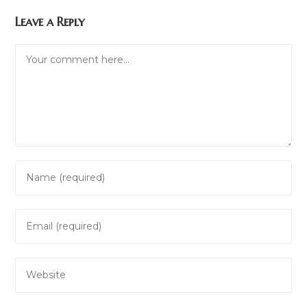
Leave a Reply
Comment
Enter
your
name
Enter
or
your
username
email
to
Enter
address
comment
your
to
website
comment