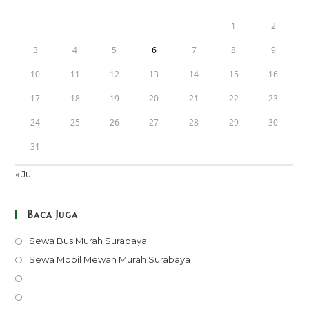
1
2
3
4
5
6
7
8
9
10
11
12
13
14
15
16
17
18
19
20
21
22
23
24
25
26
27
28
29
30
31
« Jul
Baca Juga
Opens
Sewa Bus Murah Surabaya
in
Opens
Sewa Mobil Mewah Murah Surabaya
a
in
Opens
new
a
in
Opens