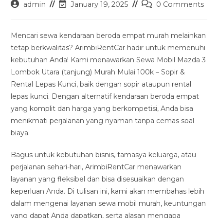
Post
Post
Post
admin
January 19, 2025
0 Comments
author:
last
comments:
modified:
Mencari sewa kendaraan beroda empat murah melainkan
tetap berkwalitas? ArimbiRentCar hadir untuk memenuhi
kebutuhan Anda! Kami menawarkan Sewa Mobil Mazda 3
Lombok Utara (tanjung) Murah Mulai 100k – Sopir &
Rental Lepas Kunci, baik dengan sopir ataupun rental
lepas kunci. Dengan alternatif kendaraan beroda empat
yang komplit dan harga yang berkompetisi, Anda bisa
menikmati perjalanan yang nyaman tanpa cemas soal
biaya.
Bagus untuk kebutuhan bisnis, tamasya keluarga, atau
perjalanan sehari-hari, ArimbiRentCar menawarkan
layanan yang fleksibel dan bisa disesuaikan dengan
keperluan Anda. Di tulisan ini, kami akan membahas lebih
dalam mengenai layanan sewa mobil murah, keuntungan
yang dapat Anda dapatkan, serta alasan mengapa