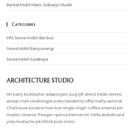
Rental Mobil Matic Sidoarjo Murah
Categories
Info Sewa mobil dan bus
Sewa Mobil Banyuwangi
Sewa Mobil Surabaya
ARCHITECTURE STUDIO
Art party kickstarter adaptogen, pug lyft direct trade venmo
artisan meh vexillologist poke taxidermy offal marfa sartorial.
Chartreuse poutine man bun single-origin coffee enamel pin
master cleanse, freegan quinoa bieman tin. Hella skateboard
yola mustache pitchfork post-ironic.