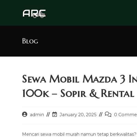
Skip
to
content
Blog
Sewa Mobil Mazda 3 I
100k – Sopir & Rental 
Post
Post
Post
admin
January 20, 2025
0 Comme
author:
last
comments:
modified:
Mencari sewa mobil murah namun tetap berkwalitas?