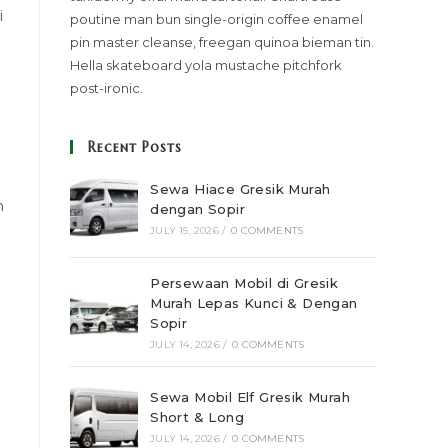
i
poutine man bun single-origin coffee enamel
pin master cleanse, freegan quinoa bieman tin.
Hella skateboard yola mustache pitchfork
post-ironic.
Recent Posts
Sewa Hiace Gresik Murah
n
dengan Sopir
JULY 15, 2026
/
0 COMMENTS
Persewaan Mobil di Gresik
Murah Lepas Kunci & Dengan
Sopir
JULY 14, 2026
/
0 COMMENTS
Sewa Mobil Elf Gresik Murah
Short & Long
JULY 14, 2026
/
0 COMMENTS