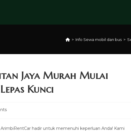
>
Info Sewa mobil dan bus
>
S
ntan Jaya Murah Mulai
Lepas Kunci
nts
 ArimbiRentCar hadir untuk memenuhi keperluan Anda! Kami