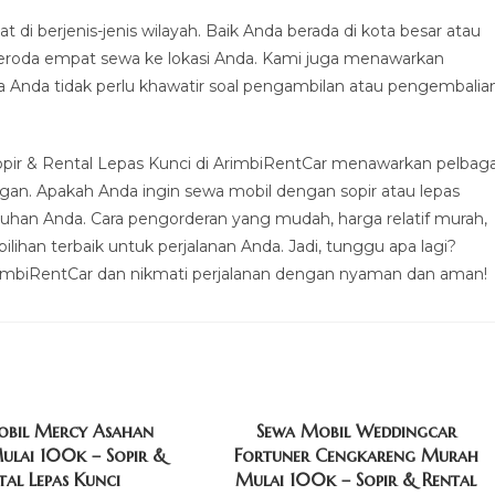
i berjenis-jenis wilayah. Baik Anda berada di kota besar atau
beroda empat sewa ke lokasi Anda. Kami juga menawarkan
 Anda tidak perlu khawatir soal pengambilan atau pengembalia
opir & Rental Lepas Kunci di ArimbiRentCar menawarkan pelbaga
ngan. Apakah Anda ingin sewa mobil dengan sopir atau lepas
tuhan Anda. Cara pengorderan yang mudah, harga relatif murah,
han terbaik untuk perjalanan Anda. Jadi, tunggu apa lagi?
imbiRentCar dan nikmati perjalanan dengan nyaman dan aman!
obil Mercy Asahan
Sewa Mobil Weddingcar
lai 100k – Sopir &
Fortuner Cengkareng Murah
tal Lepas Kunci
Mulai 100k – Sopir & Rental