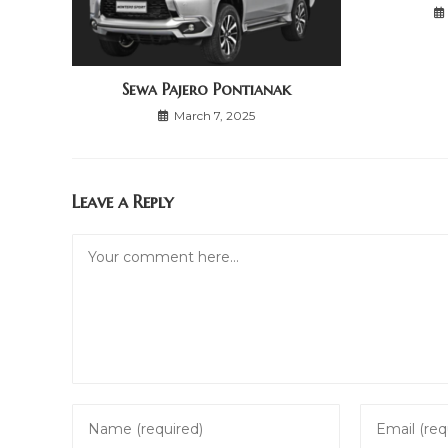
Sewa Pajero Pontianak
March 7, 2025
Leave a Reply
Comment
Enter
Enter
your
your