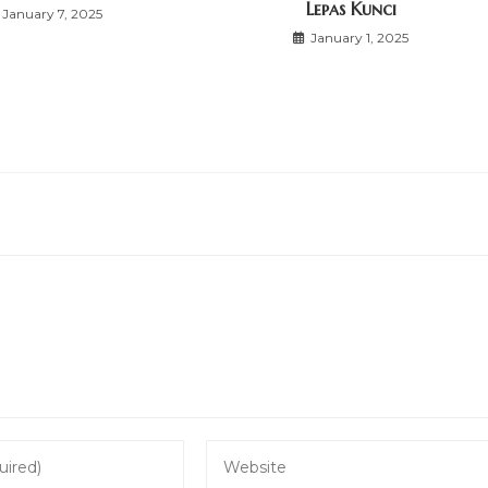
Lepas Kunci
January 7, 2025
January 1, 2025
Enter
your