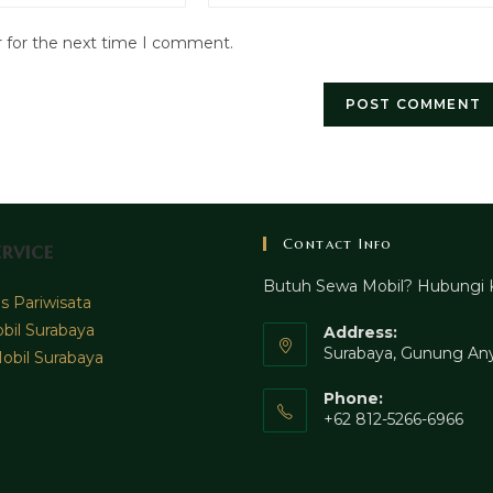
website
r for the next time I comment.
URL
(optional)
Contact Info
rvice
Butuh Sewa Mobil? Hubungi 
 Pariwisata
bil Surabaya
Address:
Surabaya, Gunung Any
obil Surabaya
Phone:
+62 812-5266-6966