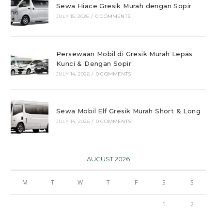
Sewa Hiace Gresik Murah dengan Sopir
JULY 15, 2026
/
0 COMMENTS
Persewaan Mobil di Gresik Murah Lepas
Kunci & Dengan Sopir
JULY 14, 2026
/
0 COMMENTS
Sewa Mobil Elf Gresik Murah Short & Long
JULY 14, 2026
/
0 COMMENTS
AUGUST 2026
M
T
W
T
F
S
S
1
2