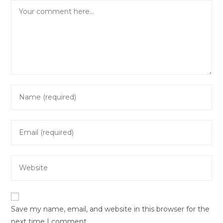
Comment
Enter
your
name
Enter
or
your
username
email
to
Enter
address
comment
your
to
website
comment
URL
Save my name, email, and website in this browser for the
(optional)
next time I comment.