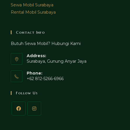
Sewa Mobil Surabaya
Rental Mobil Surabaya
Contact Info
Butuh Sewa Mobil? Hubungi Kami
Address:
Surabaya, Gunung Anyar Jaya
Phone:
+62 812-5266-6966
Follow Us