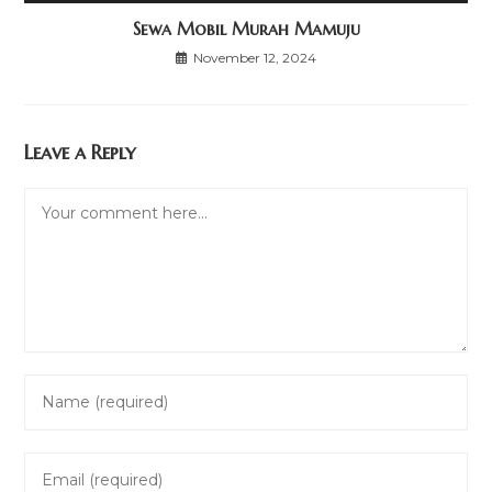
Sewa Mobil Murah Mamuju
November 12, 2024
Leave a Reply
Comment
Enter
your
name
Enter
or