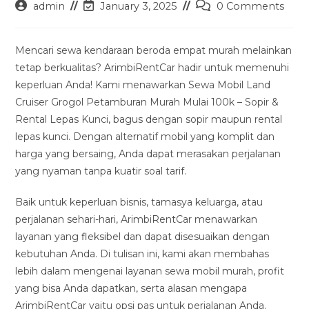
Post
Post
Post
admin
January 3, 2025
0 Comments
author:
last
comments:
modified:
Mencari sewa kendaraan beroda empat murah melainkan
tetap berkualitas? ArimbiRentCar hadir untuk memenuhi
keperluan Anda! Kami menawarkan Sewa Mobil Land
Cruiser Grogol Petamburan Murah Mulai 100k – Sopir &
Rental Lepas Kunci, bagus dengan sopir maupun rental
lepas kunci. Dengan alternatif mobil yang komplit dan
harga yang bersaing, Anda dapat merasakan perjalanan
yang nyaman tanpa kuatir soal tarif.
Baik untuk keperluan bisnis, tamasya keluarga, atau
perjalanan sehari-hari, ArimbiRentCar menawarkan
layanan yang fleksibel dan dapat disesuaikan dengan
kebutuhan Anda. Di tulisan ini, kami akan membahas
lebih dalam mengenai layanan sewa mobil murah, profit
yang bisa Anda dapatkan, serta alasan mengapa
ArimbiRentCar yaitu opsi pas untuk perjalanan Anda.