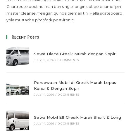
Chartreuse poutine man bun single-origin coffee enamel pin
master cleanse, freegan quinoa bieman tin. Hella skateboard
yola mustache pitchfork post-ironic.
Recent Posts
Sewa Hiace Gresik Murah dengan Sopir
JULY 15, 2026
/
0 COMMENTS
Persewaan Mobil di Gresik Murah Lepas
Kunci & Dengan Sopir
JULY 14, 2026
/
0 COMMENTS
Sewa Mobil Elf Gresik Murah Short & Long
JULY 14, 2026
/
0 COMMENTS