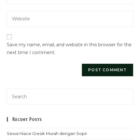
your
username
email
to
Enter
address
comment
your
to
website
comment
URL
Save my name, email, and website in this browser for the
(optional)
next time I comment.
Recent Posts
Sewa Hiace Gresik Murah dengan Sopir