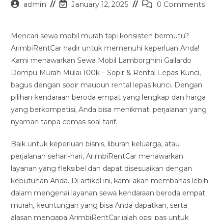
Post
Post
Post
admin
January 12, 2025
0 Comments
author:
last
comments:
modified:
Mencari sewa mobil murah tapi konsisten bermutu?
ArimbiRentCar hadir untuk memenuhi keperluan Anda!
Kami menawarkan Sewa Mobil Lamborghini Gallardo
Dompu Murah Mulai 100k – Sopir & Rental Lepas Kunci,
bagus dengan sopir maupun rental lepas kunci. Dengan
pilihan kendaraan beroda empat yang lengkap dan harga
yang berkompetisi, Anda bisa menikmati perjalanan yang
nyaman tanpa cemas soal tarif.
Baik untuk keperluan bisnis, liburan keluarga, atau
perjalanan sehari-hari, ArimbiRentCar menawarkan
layanan yang fleksibel dan dapat disesuaikan dengan
kebutuhan Anda. Di artikel ini, kami akan membahas lebih
dalam mengenai layanan sewa kendaraan beroda empat
murah, keuntungan yang bisa Anda dapatkan, serta
alasan mengapa ArimbiRentCar ialah opsi pas untuk