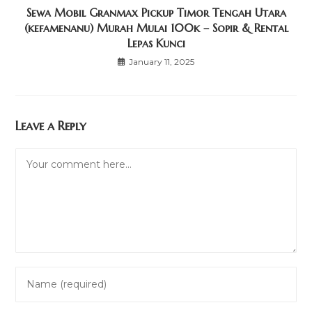
Sewa Mobil Granmax Pickup Timor Tengah Utara
(kefamenanu) Murah Mulai 100k – Sopir & Rental
Lepas Kunci
January 11, 2025
Leave a Reply
Comment
Enter
your
name