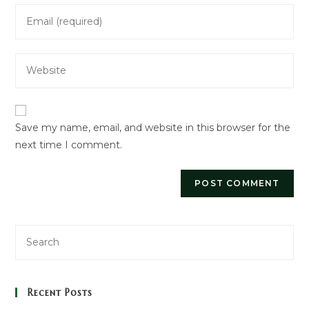
Enter
or
your
username
email
to
Enter
address
comment
your
to
website
comment
URL
Save my name, email, and website in this browser for the
(optional)
next time I comment.
Recent Posts