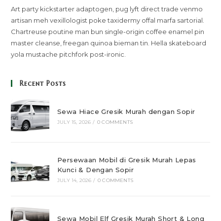
Art party kickstarter adaptogen, pug lyft direct trade venmo
artisan meh vexillologist poke taxidermy offal marfa sartorial.
Chartreuse poutine man bun single-origin coffee enamel pin
master cleanse, freegan quinoa bieman tin. Hella skateboard
yola mustache pitchfork post-ironic.
Recent Posts
Sewa Hiace Gresik Murah dengan Sopir
JULY 15, 2026
/
0 COMMENTS
Persewaan Mobil di Gresik Murah Lepas
Kunci & Dengan Sopir
JULY 14, 2026
/
0 COMMENTS
Sewa Mobil Elf Gresik Murah Short & Long