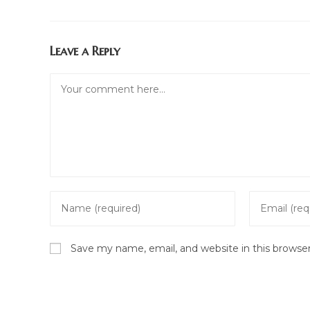
Leave a Reply
Comment
Enter
Enter
your
your
name
email
Save my name, email, and website in this browse
or
address
username
to
to
comment
comment