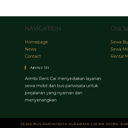
NAVIGATION
Our Se
Homepage
Sewa Bus
News
Sewa Mo
Contact
Rental M
About Us
Arimbi Rent Car menyediakan layanan
sewa mobil dan bus pariwisata untuk
perjalanan yang nyaman dan
menyenangkan
SEWA BUS PARIWISATA SURABAYA
|
SEWA MOBIL SU