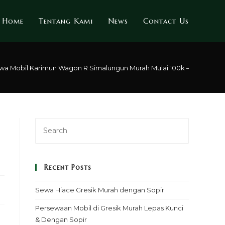
Home
Tentang Kami
News
Contact Us
wa Mobil Karimun Wagon R Simalungun Murah Mulai 100k – Sopir & Re
h
Recent Posts
Sewa Hiace Gresik Murah dengan Sopir
Persewaan Mobil di Gresik Murah Lepas Kunci
& Dengan Sopir