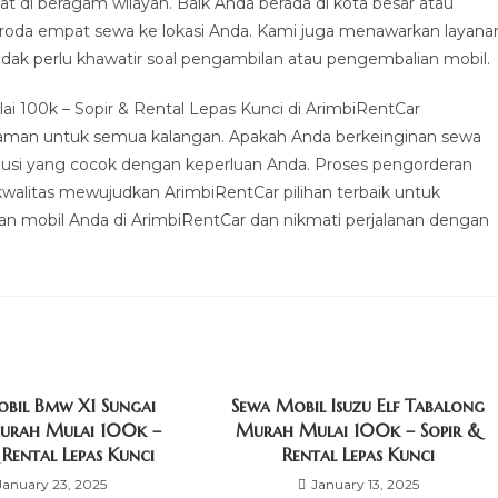
 di beragam wilayah. Baik Anda berada di kota besar atau
eroda empat sewa ke lokasi Anda. Kami juga menawarkan layana
dak perlu khawatir soal pengambilan atau pengembalian mobil.
 100k – Sopir & Rental Lepas Kunci di ArimbiRentCar
nyaman untuk semua kalangan. Apakah Anda berkeinginan sewa
solusi yang cocok dengan keperluan Anda. Proses pengorderan
walitas mewujudkan ArimbiRentCar pilihan terbaik untuk
san mobil Anda di ArimbiRentCar dan nikmati perjalanan dengan
bil Bmw X1 Sungai
Sewa Mobil Isuzu Elf Tabalong
urah Mulai 100k –
Murah Mulai 100k – Sopir &
 Rental Lepas Kunci
Rental Lepas Kunci
January 23, 2025
January 13, 2025