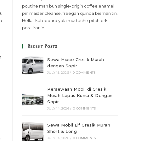
poutine man bun single-origin coffee enamel
.
pin master cleanse, freegan quinoa bieman tin.
a.
Hella skateboard yola mustache pitchfork
post-ironic.
Recent Posts
n
Sewa Hiace Gresik Murah
dengan Sopir
JULY 15, 2026
/
0 COMMENTS
Persewaan Mobil di Gresik
Murah Lepas Kunci & Dengan
Sopir
JULY 14, 2026
/
0 COMMENTS
Sewa Mobil Elf Gresik Murah
Short & Long
,
JULY 14, 2026
/
0 COMMENTS