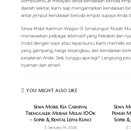
ArimbiRentCar melayani sewa kendaraan beroda empat
daerah sekitar, kami siap mengantarkan kendaraan b
antar jemput kendaraan beroda empat supaya Anda ti
Sewa Mobil Karimun Wagon R Simalungun Murah Mulai
menawarkan pelbagai alternatif yang fleksibel dan 
mobil dengan sopir atau lepas kunci, kami memiliki 
yang gampang, harga terjangkau, dan kendaraan berk
perjalanan Anda. Jadi, tunggu apa lagi? Langsung pe
nyaman dan aman!
YOU MIGHT ALSO LIKE
Sewa Mobil Kia Carnival
Sewa Mo
Trenggalek Murah Mulai 100k
Penuh M
– Sopir & Rental Lepas Kunci
Sopir &
January 14, 2025