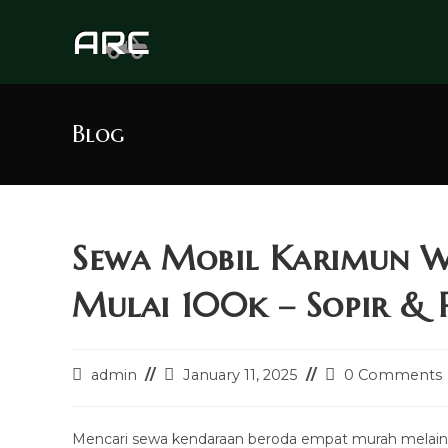
Skip
to
content
Blog
Sewa Mobil Karimun 
Mulai 100k – Sopir & 
Post
Post
Post
admin
January 11, 2025
0 Comments
author:
last
comments:
modified:
Mencari sewa kendaraan beroda empat murah melain