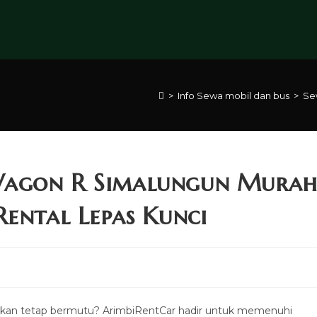
>
Info Sewa mobil dan bus
>
Se
Wagon R Simalungun Mura
Rental Lepas Kunci
kan tetap bermutu? ArimbiRentCar hadir untuk memenuhi