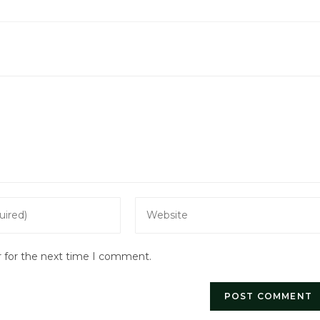
Enter
your
website
r for the next time I comment.
URL
(optional)