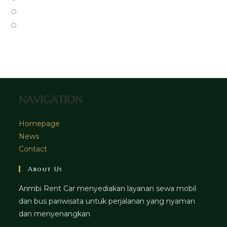
new
a
in
Opens
tab
new
a
in
Opens
tab
new
a
in
tab
new
a
tab
new
tab
NAVIGATION
Homepage
News
Contact
About Us
Arimbi Rent Car menyediakan layanan sewa mobil
dan bus pariwisata untuk perjalanan yang nyaman
dan menyenangkan