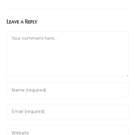
Leave a Reply
Comment
Enter
your
name
Enter
or
your
username
email
to
Enter
address
comment