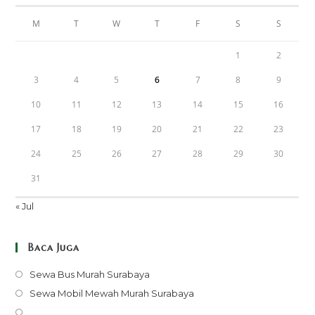
M
T
W
T
F
S
S
1
2
3
4
5
6
7
8
9
10
11
12
13
14
15
16
17
18
19
20
21
22
23
24
25
26
27
28
29
30
31
« Jul
Baca Juga
Opens
Sewa Bus Murah Surabaya
in
Opens
Sewa Mobil Mewah Murah Surabaya
a
in
Opens