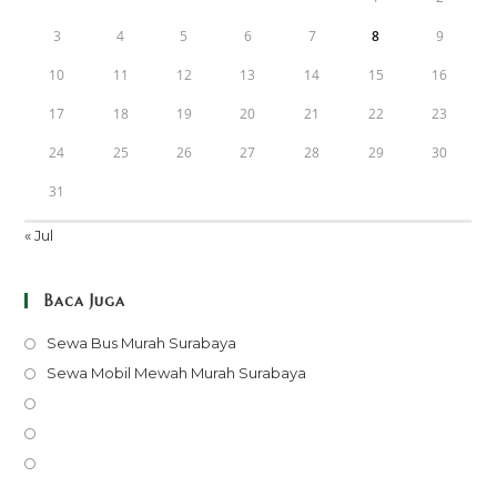
3
4
5
6
7
8
9
10
11
12
13
14
15
16
17
18
19
20
21
22
23
24
25
26
27
28
29
30
31
« Jul
Baca Juga
Opens
Sewa Bus Murah Surabaya
in
Opens
Sewa Mobil Mewah Murah Surabaya
a
in
Opens
new
a
in
Opens
tab
new
a
in
Opens
tab
new
a
in