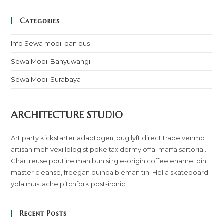
Categories
Info Sewa mobil dan bus
Sewa Mobil Banyuwangi
Sewa Mobil Surabaya
ARCHITECTURE STUDIO
Art party kickstarter adaptogen, pug lyft direct trade venmo
artisan meh vexillologist poke taxidermy offal marfa sartorial.
Chartreuse poutine man bun single-origin coffee enamel pin
master cleanse, freegan quinoa bieman tin. Hella skateboard
yola mustache pitchfork post-ironic.
Recent Posts