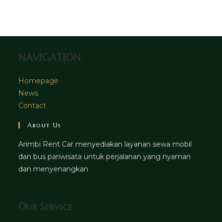
tab
new
a
tab
new
tab
NAVIGATION
Homepage
News
Contact
About Us
Arimbi Rent Car menyediakan layanan sewa mobil
dan bus pariwisata untuk perjalanan yang nyaman
dan menyenangkan
Our Service