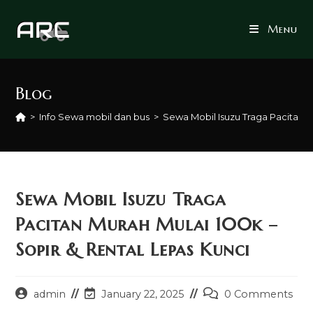
Skip
to
Menu
content
Blog
>
Info Sewa mobil dan bus
>
Sewa Mobil Isuzu Traga Pacitan M
Sewa Mobil Isuzu Traga
Pacitan Murah Mulai 100k –
Sopir & Rental Lepas Kunci
Post
Post
Post
admin
January 22, 2025
0 Comments
author:
last
comments: