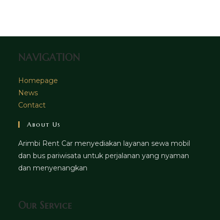
tab
new
a
tab
new
tab
NAVIGATION
Homepage
News
Contact
About Us
Arimbi Rent Car menyediakan layanan sewa mobil
dan bus pariwisata untuk perjalanan yang nyaman
dan menyenangkan
Our Service