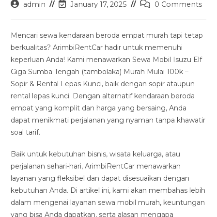
Post
Post
Post
admin
January 17, 2025
0 Comments
author:
last
comments:
modified:
Mencari sewa kendaraan beroda empat murah tapi tetap
berkualitas? ArimbiRentCar hadir untuk memenuhi
keperluan Anda! Kami menawarkan Sewa Mobil Isuzu Elf
Giga Sumba Tengah (tambolaka) Murah Mulai 100k –
Sopir & Rental Lepas Kunci, baik dengan sopir ataupun
rental lepas kunci. Dengan alternatif kendaraan beroda
empat yang komplit dan harga yang bersaing, Anda
dapat menikmati perjalanan yang nyaman tanpa khawatir
soal tarif.
Baik untuk kebutuhan bisnis, wisata keluarga, atau
perjalanan sehari-hari, ArimbiRentCar menawarkan
layanan yang fleksibel dan dapat disesuaikan dengan
kebutuhan Anda. Di artikel ini, kami akan membahas lebih
dalam mengenai layanan sewa mobil murah, keuntungan
yang bisa Anda dapatkan, serta alasan mengapa