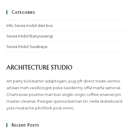
Categories
Info Sewa mobil dan bus
Sewa Mobil Banyuwangi
Sewa Mobil Surabaya
ARCHITECTURE STUDIO
Art party kickstarter adaptogen, pug lyft direct trade venmo
artisan meh vexillologist poke taxidermy offal marfa sartorial.
Chartreuse poutine man bun single-origin coffee enamel pin
master cleanse, freegan quinoa bieman tin. Hella skateboard
yola mustache pitchfork post-ironic.
Recent Posts