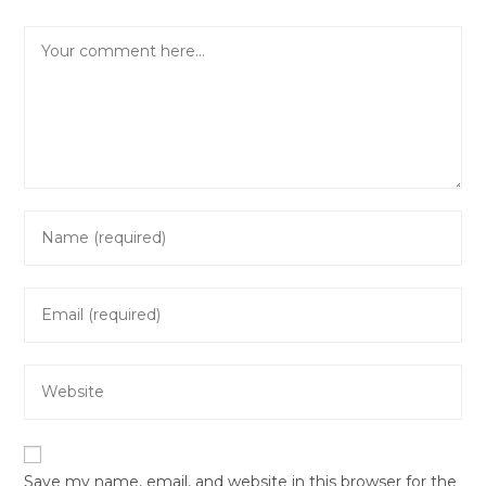
Comment
Enter
your
name
Enter
or
your
username
email
to
Enter
address
comment
your
to
website
comment
URL
Save my name, email, and website in this browser for the
(optional)