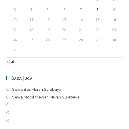
3
4
5
6
7
8
9
10
11
12
13
14
15
16
17
18
19
20
21
22
23
24
25
26
27
28
29
30
31
« Jul
Baca Juga
Opens
Sewa Bus Murah Surabaya
in
Opens
Sewa Mobil Mewah Murah Surabaya
a
in
Opens
new
a
in
Opens
tab
new
a
in
Opens
tab
new
a
in