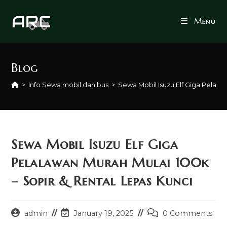
Skip
to
Menu
content
Blog
>
Info Sewa mobil dan bus
>
Sewa Mobil Isuzu Elf Giga Pelala
Sewa Mobil Isuzu Elf Giga
Pelalawan Murah Mulai 100k
– Sopir & Rental Lepas Kunci
Post
Post
Post
admin
January 19, 2025
0 Comments
author:
last
comments: