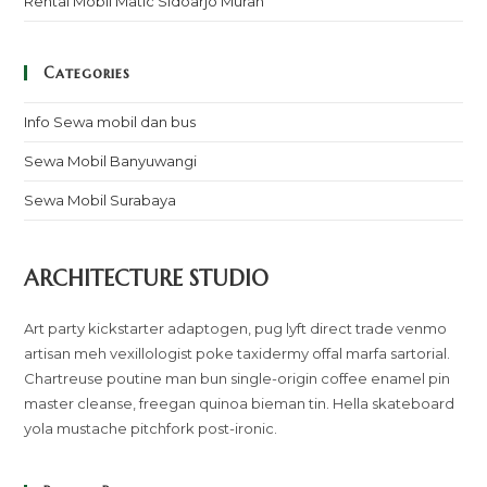
Rental Mobil Matic Sidoarjo Murah
Categories
Info Sewa mobil dan bus
Sewa Mobil Banyuwangi
Sewa Mobil Surabaya
ARCHITECTURE STUDIO
Art party kickstarter adaptogen, pug lyft direct trade venmo
artisan meh vexillologist poke taxidermy offal marfa sartorial.
Chartreuse poutine man bun single-origin coffee enamel pin
master cleanse, freegan quinoa bieman tin. Hella skateboard
yola mustache pitchfork post-ironic.