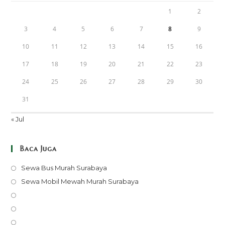
1
2
3
4
5
6
7
8
9
10
11
12
13
14
15
16
17
18
19
20
21
22
23
24
25
26
27
28
29
30
31
« Jul
Baca Juga
Opens
Sewa Bus Murah Surabaya
in
Opens
Sewa Mobil Mewah Murah Surabaya
a
in
Opens
new
a
in
Opens
tab
new
a
in
Opens