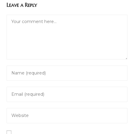
Leave a Reply
Comment
Enter
your
name
Enter
or
your
username
email
to
Enter
address
comment
your
to
website
comment
URL