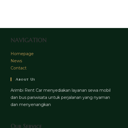
tab
new
a
in
tab
new
a
tab
new
tab
NAVIGATION
Homepage
News
Contact
About Us
Arimbi Rent Car menyediakan layanan sewa mobil
dan bus pariwisata untuk perjalanan yang nyaman
dan menyenangkan
Our Service