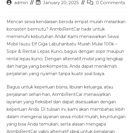
Post
Post
Post
admin
January 20, 2025
0 Comments
author:
last
comments:
modified:
Mencari sewa kendaraan beroda empat murah melainkan
konsisten bermutu? ArimbiRentCar hadir untuk
memenuhi kebutuhan Anda! Kami menawarkan Sewa
Mobil Isuzu Elf Giga Labuhanbatu Murah Mulai 100k –
Sopir & Rental Lepas Kunci, bagus dengan sopir maupun
rental lepas kunci. Dengan alternatif mobil yang lengkap
dan harga yang berkompetisi, Anda dapat menikmati
perjalanan yang nyaman tanpa kuatir soal biaya.
Bagus untuk keperluan bisnis, liburan keluarga, atau
perjalanan sehari-hari, ArimbiRentCar menawarkan
layanan yang fleksibel dan dapat disesuaikan dengan
keperluan Anda. Di tulisan ini, kami akan membahas lebih
dalam mengenai layanan sewa mobil murah, keuntungan
yang bisa Anda temukan, serta alasan mengapa
ArimbiRentCar yakni alternatif ideal untuk perjalanan