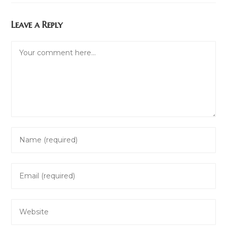
Leave a Reply
Comment
Enter
your
name
Enter
or
your
username
email
to
Enter
address
comment
your
to