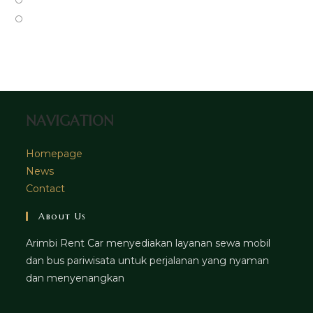
tab
new
a
in
Opens
tab
new
a
in
tab
new
a
tab
new
tab
NAVIGATION
Homepage
News
Contact
About Us
Arimbi Rent Car menyediakan layanan sewa mobil
dan bus pariwisata untuk perjalanan yang nyaman
dan menyenangkan