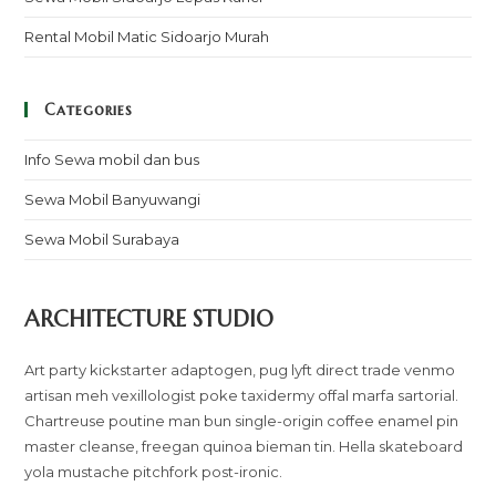
Rental Mobil Matic Sidoarjo Murah
Categories
Info Sewa mobil dan bus
Sewa Mobil Banyuwangi
Sewa Mobil Surabaya
ARCHITECTURE STUDIO
Art party kickstarter adaptogen, pug lyft direct trade venmo
artisan meh vexillologist poke taxidermy offal marfa sartorial.
Chartreuse poutine man bun single-origin coffee enamel pin
master cleanse, freegan quinoa bieman tin. Hella skateboard
yola mustache pitchfork post-ironic.