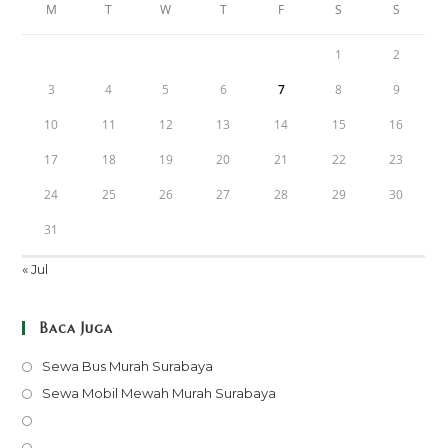
M
T
W
T
F
S
S
1
2
3
4
5
6
7
8
9
10
11
12
13
14
15
16
17
18
19
20
21
22
23
24
25
26
27
28
29
30
31
« Jul
Baca Juga
Opens
Sewa Bus Murah Surabaya
in
Opens
Sewa Mobil Mewah Murah Surabaya
a
in
Opens
new
a
in
Opens