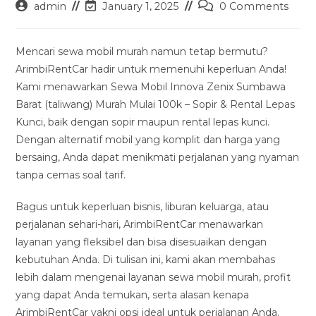
Post
Post
Post
admin
January 1, 2025
0 Comments
author:
last
comments:
modified:
Mencari sewa mobil murah namun tetap bermutu?
ArimbiRentCar hadir untuk memenuhi keperluan Anda!
Kami menawarkan Sewa Mobil Innova Zenix Sumbawa
Barat (taliwang) Murah Mulai 100k – Sopir & Rental Lepas
Kunci, baik dengan sopir maupun rental lepas kunci.
Dengan alternatif mobil yang komplit dan harga yang
bersaing, Anda dapat menikmati perjalanan yang nyaman
tanpa cemas soal tarif.
Bagus untuk keperluan bisnis, liburan keluarga, atau
perjalanan sehari-hari, ArimbiRentCar menawarkan
layanan yang fleksibel dan bisa disesuaikan dengan
kebutuhan Anda. Di tulisan ini, kami akan membahas
lebih dalam mengenai layanan sewa mobil murah, profit
yang dapat Anda temukan, serta alasan kenapa
ArimbiRentCar yakni opsi ideal untuk perjalanan Anda.