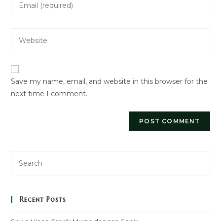
or
your
username
email
to
Enter
address
comment
your
to
website
comment
URL
Save my name, email, and website in this browser for the
(optional)
next time I comment.
Recent Posts