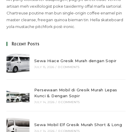
artisan meh vexillologist poke taxidermy offal marfa sartorial.
Chartreuse poutine man bun single-origin coffee enamel pin
master cleanse, freegan quinoa bieman tin. Hella skateboard
yola mustache pitchfork post-ironic.
Recent Posts
Sewa Hiace Gresik Murah dengan Sopir
JULY 15, 2026
/
0 COMMENTS
Persewaan Mobil di Gresik Murah Lepas
Kunci & Dengan Sopir
JULY 14, 2026
/
0 COMMENTS
Sewa Mobil Elf Gresik Murah Short & Long
JULY 14, 2026
/
0 COMMENTS