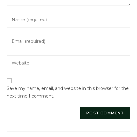
Enter
your
name
Enter
or
your
username
email
to
Enter
address
comment
your
to
website
comment
URL
Save my name, email, and website in this browser for the
(optional)
next time I comment.