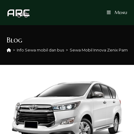
Skip
to
Menu
content
Blog
>
Info Sewa mobil dan bus
>
Sewa Mobil Innova Zenix Pamekas