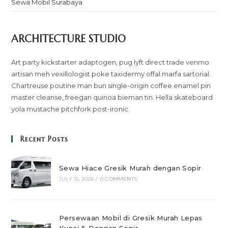
Sewa Mobil Surabaya
ARCHITECTURE STUDIO
Art party kickstarter adaptogen, pug lyft direct trade venmo
artisan meh vexillologist poke taxidermy offal marfa sartorial.
Chartreuse poutine man bun single-origin coffee enamel pin
master cleanse, freegan quinoa bieman tin. Hella skateboard
yola mustache pitchfork post-ironic.
Recent Posts
Sewa Hiace Gresik Murah dengan Sopir
JULY 15, 2026
/
0 COMMENTS
Persewaan Mobil di Gresik Murah Lepas