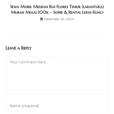
Sewa Mobil Medium Bus Flores Timur (larantuka)
Murah Mulai 100k – Sopir & Rental Lepas Kunci
December 30, 2024
Leave a Reply
Comment
Enter
your