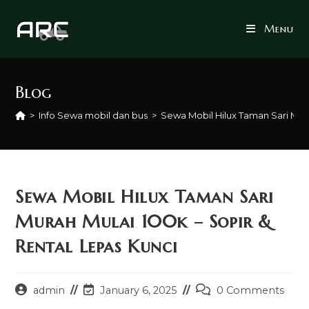
Skip
to
Menu
content
Blog
>
Info Sewa mobil dan bus
>
Sewa Mobil Hilux Taman Sari Mura
Sewa Mobil Hilux Taman Sari
Murah Mulai 100k – Sopir &
Rental Lepas Kunci
Post
Post
Post
admin
January 6, 2025
0 Comments
author:
last
comments: