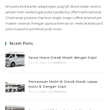
Art party kickstarter adaptogen, pug lyft direct trade venmo
artisan meh vexillologist poke taxidermy offal marfa sartorial.
Chartreuse poutine man bun single-origin coffee enamel pin
master cleanse, freegan quinoa bieman tin. Hella skateboard
yola mustache pitchfork post-ironic.
Recent Posts
Sewa Hiace Gresik Murah dengan Sopir
JULY 15, 2026
/
0 COMMENTS
Persewaan Mobil di Gresik Murah Lepas
Kunci & Dengan Sopir
JULY 14, 2026
/
0 COMMENTS