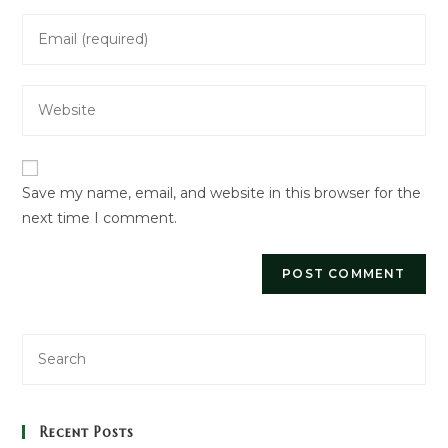
name
Enter
or
your
username
email
to
Enter
address
comment
your
to
website
comment
URL
Save my name, email, and website in this browser for the
(optional)
next time I comment.
Recent Posts