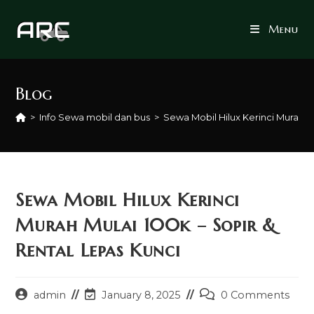
Skip
to
Menu
content
Blog
>
Info Sewa mobil dan bus
>
Sewa Mobil Hilux Kerinci Murah M
Sewa Mobil Hilux Kerinci
Murah Mulai 100k – Sopir &
Rental Lepas Kunci
Post
Post
Post
admin
January 8, 2025
0 Comments
author:
last
comments: