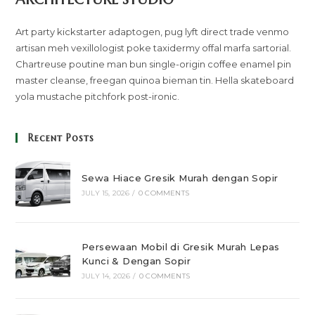
Art party kickstarter adaptogen, pug lyft direct trade venmo
artisan meh vexillologist poke taxidermy offal marfa sartorial.
Chartreuse poutine man bun single-origin coffee enamel pin
master cleanse, freegan quinoa bieman tin. Hella skateboard
yola mustache pitchfork post-ironic.
Recent Posts
Sewa Hiace Gresik Murah dengan Sopir
JULY 15, 2026
/
0 COMMENTS
Persewaan Mobil di Gresik Murah Lepas
Kunci & Dengan Sopir
JULY 14, 2026
/
0 COMMENTS