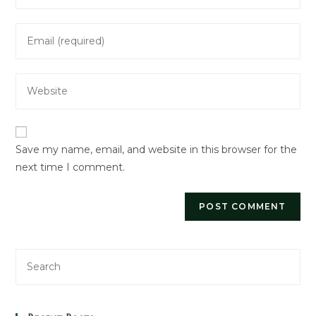
name
Enter
or
your
username
email
to
Enter
address
comment
your
to
website
comment
URL
Save my name, email, and website in this browser for the
(optional)
next time I comment.