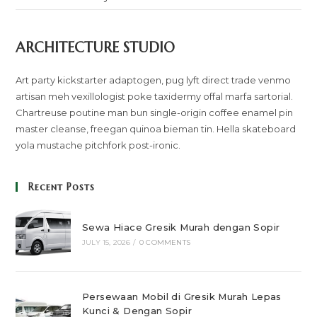
ARCHITECTURE STUDIO
Art party kickstarter adaptogen, pug lyft direct trade venmo
artisan meh vexillologist poke taxidermy offal marfa sartorial.
Chartreuse poutine man bun single-origin coffee enamel pin
master cleanse, freegan quinoa bieman tin. Hella skateboard
yola mustache pitchfork post-ironic.
Recent Posts
Sewa Hiace Gresik Murah dengan Sopir
JULY 15, 2026
/
0 COMMENTS
Persewaan Mobil di Gresik Murah Lepas
Kunci & Dengan Sopir