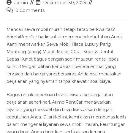
Post
Post
admin
December 30, 2024
author:
last
Post
0 Comments
modified:
comments:
Mencari sewa mobil murah tetapi tetap berkwalitas?
ArimbiRentCar hadir untuk memenuhi kebutuhan Anda!
Kami menawarkan Sewa Mobil Hiace Luxury Parigi
Moutong (parigi) Murah Mulai 100k – Sopir & Rental
Lepas Kunci, bagus dengan sopir maupun rental lepas
kunci. Dengan pilihan kendaraan beroda empat yang
lengkap dan harga yang bersaing, Anda bisa merasakan
perjalanan yang nyaman tanpa khawatir soal biaya.
Bagus untuk keperluan bisnis, wisata keluarga, atau
perjalanan sehari-hari, ArimbiRentCar menawarkan
layanan yang fleksibel dan bisa disesuaikan dengan
kebutuhan Anda. Di artikel ini, kami akan membahas lebih
dalam mengenai layanan sewa mobil murah, keuntungan
yang dapat Anda dapatkan, serta alasan kenapa