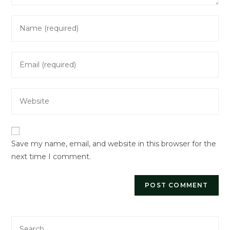
Enter
your
name
Enter
or
your
username
email
to
Enter
address
comment
your
to
website
comment
URL
Save my name, email, and website in this browser for the
(optional)
next time I comment.