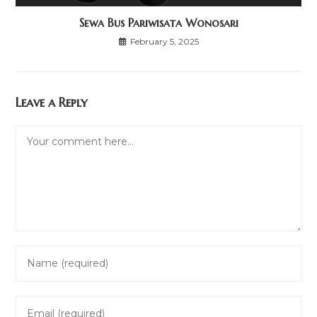
Sewa Bus Pariwisata Wonosari
February 5, 2025
Leave a Reply
Comment
Enter
your
name
Enter
or