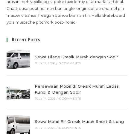
artisan meh vexillologist poke taxidermy offal marfa sartorial.
Chartreuse poutine man bun single-origin coffee enamel pin
master cleanse, freegan quinoa bieman tin. Hella skateboard
yola mustache pitchfork post-ironic.
Recent Posts
Sewa Hiace Gresik Murah dengan Sopir
JULY 15, 2026
/
0 COMMENTS
Persewaan Mobil di Gresik Murah Lepas
Kunci & Dengan Sopir
JULY 14, 2026
/
0 COMMENTS
Sewa Mobil Elf Gresik Murah Short & Long
JULY 14, 2026
/
0 COMMENTS