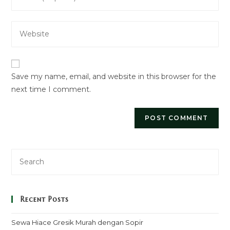
your
username
email
to
Enter
address
comment
your
to
website
comment
URL
Save my name, email, and website in this browser for the
(optional)
next time I comment.
Recent Posts
Sewa Hiace Gresik Murah dengan Sopir