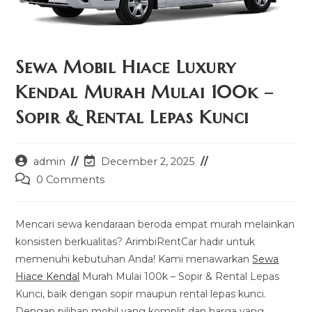
Sewa Mobil Hiace Luxury
Kendal Murah Mulai 100k –
Sopir & Rental Lepas Kunci
Post
Post
admin
December 2, 2025
author:
last
Post
0 Comments
modified:
comments:
Mencari sewa kendaraan beroda empat murah melainkan
konsisten berkualitas? ArimbiRentCar hadir untuk
memenuhi kebutuhan Anda! Kami menawarkan
Sewa
Hiace Kendal
Murah Mulai 100k – Sopir & Rental Lepas
Kunci, baik dengan sopir maupun rental lepas kunci.
Dengan pilihan mobil yang komplit dan harga yang