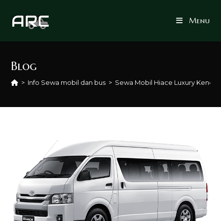
Skip
to
Menu
content
Blog
>
Info Sewa mobil dan bus
>
Sewa Mobil Hiace Luxury Kendal 