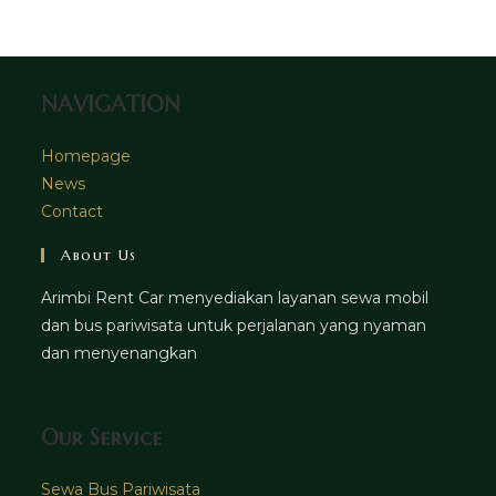
tab
new
tab
NAVIGATION
Homepage
News
Contact
About Us
Arimbi Rent Car menyediakan layanan sewa mobil
dan bus pariwisata untuk perjalanan yang nyaman
dan menyenangkan
Our Service
Sewa Bus Pariwisata