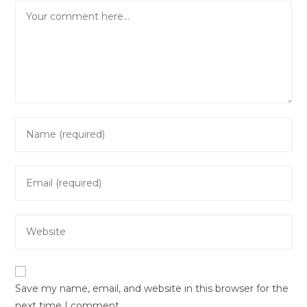
Comment
Enter
your
name
Enter
or
your
username
email
to
Enter
address
comment
your
to
website
comment
URL
Save my name, email, and website in this browser for the
(optional)
next time I comment.