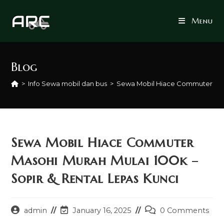
Skip
to
Menu
content
Blog
>
Info Sewa mobil dan bus
>
Sewa Mobil Hiace Commuter Maso
Sewa Mobil Hiace Commuter
Masohi Murah Mulai 100k –
Sopir & Rental Lepas Kunci
Post
Post
Post
admin
January 16, 2025
0 Comments
author:
last
comments: