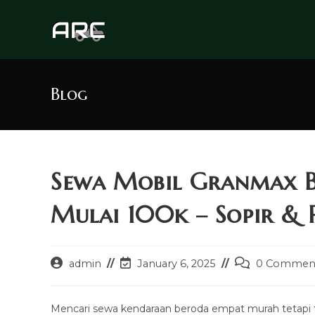
Skip
to
content
Blog
Sewa Mobil Granmax 
Mulai 100k – Sopir & 
Post
Post
Post
admin
January 6, 2025
0 Commen
author:
last
comments:
modified:
Mencari sewa kendaraan beroda empat murah tetapi 