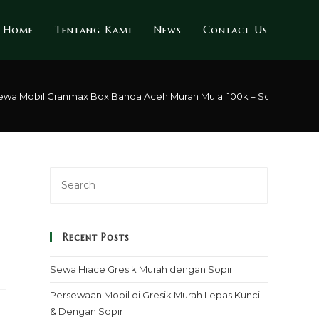
Home
Tentang Kami
News
Contact Us
ewa Mobil Granmax Box Banda Aceh Murah Mulai 100k – Sopir & Renta
Recent Posts
Sewa Hiace Gresik Murah dengan Sopir
Persewaan Mobil di Gresik Murah Lepas Kunci
& Dengan Sopir