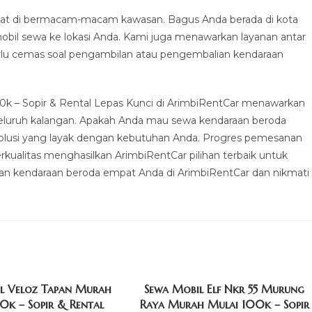
at di bermacam-macam kawasan. Bagus Anda berada di kota
obil sewa ke lokasi Anda. Kami juga menawarkan layanan antar
rlu cemas soal pengambilan atau pengembalian kendaraan
k – Sopir & Rental Lepas Kunci di ArimbiRentCar menawarkan
 seluruh kalangan. Apakah Anda mau sewa kendaraan beroda
 solusi yang layak dengan kebutuhan Anda. Progres pemesanan
rkualitas menghasilkan ArimbiRentCar pilihan terbaik untuk
esan kendaraan beroda empat Anda di ArimbiRentCar dan nikmati
l Veloz Tapan Murah
Sewa Mobil Elf Nkr 55 Murung
0k – Sopir & Rental
Raya Murah Mulai 100k – Sopir