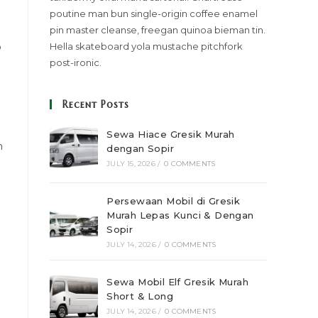
poutine man bun single-origin coffee enamel
pin master cleanse, freegan quinoa bieman tin.
p
Hella skateboard yola mustache pitchfork
post-ironic.
Recent Posts
Sewa Hiace Gresik Murah
n
dengan Sopir
JULY 15, 2026
/
0 COMMENTS
Persewaan Mobil di Gresik
Murah Lepas Kunci & Dengan
Sopir
JULY 14, 2026
/
0 COMMENTS
Sewa Mobil Elf Gresik Murah
Short & Long
JULY 14, 2026
/
0 COMMENTS