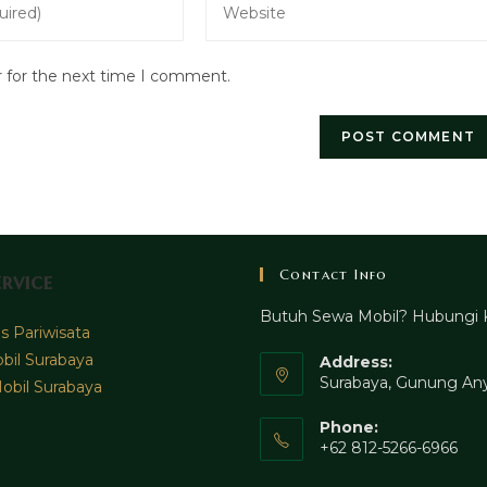
your
website
r for the next time I comment.
URL
(optional)
Contact Info
rvice
Butuh Sewa Mobil? Hubungi 
 Pariwisata
bil Surabaya
Address:
Surabaya, Gunung Any
obil Surabaya
Phone:
+62 812-5266-6966