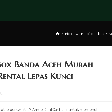
>
Info Sewa mobil dan bus
>
S
Box Banda Aceh Murah
Rental Lepas Kunci
ts
tetap berkwalitas? ArimbiRentCar hadir untuk memenuhi